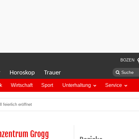
BOZEN
r
Horoskop
Trauer
ik
Wirtschaft
Sport
Unterhaltung
Service
 feierlich eröffnet
onzentrum Grogg