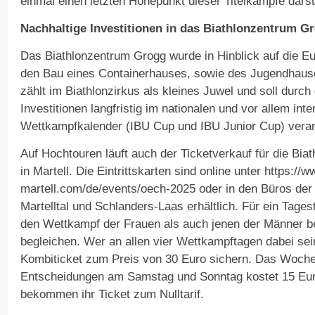
einmal einen letzten Höhepunkt dieser Titelkämpfe darst
Nachhaltige Investitionen in das Biathlonzentrum G
Das Biathlonzentrum Grogg wurde in Hinblick auf die E
den Bau eines Containerhauses, sowie des Jugendhause
zählt im Biathlonzirkus als kleines Juwel und soll durch
Investitionen langfristig im nationalen und vor allem inte
Wettkampfkalender (IBU Cup und IBU Junior Cup) veran
Auf Hochtouren läuft auch der Ticketverkauf für die Bia
in Martell. Die Eintrittskarten sind online unter https://w
martell.com/de/events/oech-2025 oder in den Büros der
Martelltal und Schlanders-Laas erhältlich. Für ein Tage
den Wettkampf der Frauen als auch jenen der Männer bei
begleichen. Wer an allen vier Wettkampftagen dabei sei
Kombiticket zum Preis von 30 Euro sichern. Das Wochen
Entscheidungen am Samstag und Sonntag kostet 15 Euro
bekommen ihr Ticket zum Nulltarif.