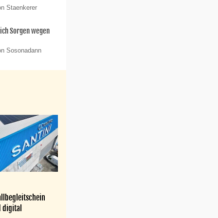
on Staenkerer
sich Sorgen wegen
von Sosonadann
llbegleitschein
 digital