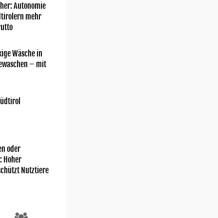
her: Autonomie
dtirolern mehr
utto
kige Wäsche in
gewaschen – mit
üdtirol
n oder
: Hoher
chützt Nutztiere