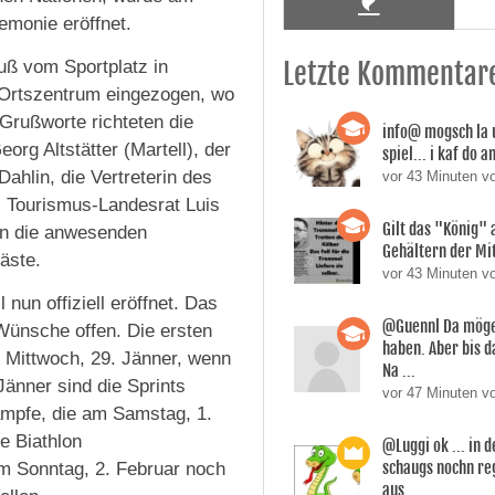
emonie eröffnet.
ß vom Sportplatz in
Letzte Kommentar
 Ortszentrum eingezogen, wo
Grußworte richteten die
info@ mogsch la 
rg Altstätter (Martell), der
spiel... i kaf do 
Dahlin, die Vertreterin des
vor 43 Minuten 
r, Tourismus-Landesrat Luis
Gilt das "König" 
an die anwesenden
Gehältern der Mi
äste.
vor 43 Minuten v
nun offiziell eröffnet. Das
@Guennl Da mögen
Wünsche offen. Die ersten
haben. Aber bis d
 Mittwoch, 29. Jänner, wenn
Na ...
Jänner sind die Sprints
vor 47 Minuten v
ämpfe, die am Samstag, 1.
e Biathlon
@Luggi ok ... in 
schaugs nochn reg
am Sonntag, 2. Februar noch
aus . ...