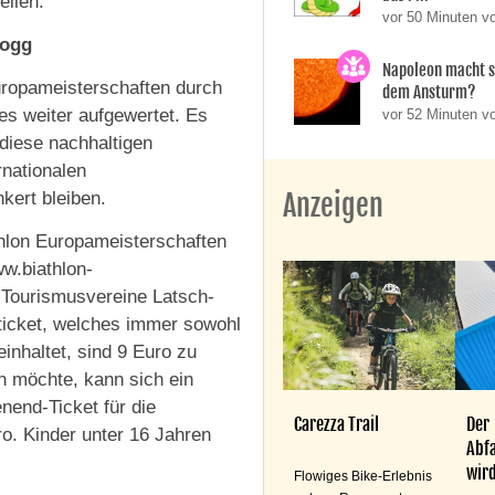
ellen.
vor 50 Minuten v
rogg
Napoleon macht 
uropameisterschaften durch
dem Ansturm?
s weiter aufgewertet. Es
vor 52 Minuten 
 diese nachhaltigen
rnationalen
kert bleiben.
Anzeigen
thlon Europameisterschaften
ww.biathlon-
 Tourismusvereine Latsch-
sticket, welches immer sowohl
nhaltet, sind 9 Euro zu
n möchte, kann sich ein
end-Ticket für die
Carezza Trail
Der
. Kinder unter 16 Jahren
Abfa
wird
Flowiges Bike-Erlebnis