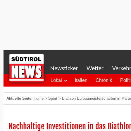
Newsticker
Wetter
Verkeh
Lokal
Italien
Chronik
Polit
Aktuelle Seite:
Home
>
Sport
>
Biathlon Europameisterschaften in Martell
Nachhaltige Investitionen in das Biathl