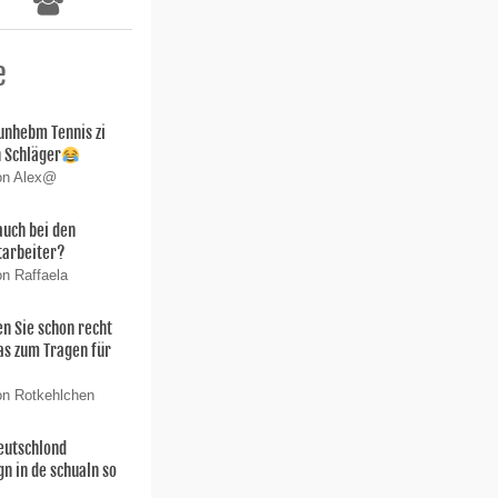
e
unhebm Tennis zi
an Schläger
von Alex@
auch bei den
tarbeiter?
on Raffaela
 Sie schon recht
as zum Tragen für
on Rotkehlchen
deutschlond
n in de schualn so