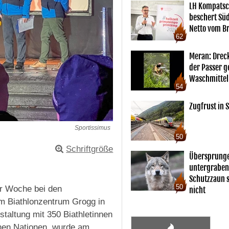
LH Kompatsc
beschert Sü
Netto vom Br
62
Meran: Drec
der Passer 
Waschmittel
54
Zugfrust in S
Sportissimus
50
Schriftgröße
Übersprunge
untergraben
Schutzzaun s
50
er Woche bei den
nicht
im Biathlonzentrum Grogg in
staltung mit 350 Biathletinnen
enen Nationen, wurde am