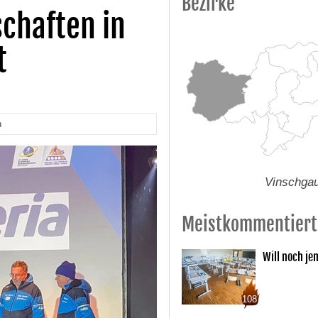
Bezirke
chaften in
t
n
Vinschga
Meistkommentiert
Will noch je
108