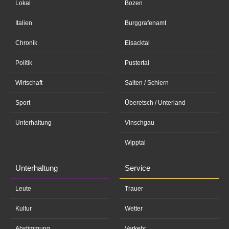
Lokal
Bozen
Italien
Burggrafenamt
Chronik
Eisacktal
Politik
Pustertal
Wirtschaft
Salten / Schlern
Sport
Überetsch / Unterland
Unterhaltung
Vinschgau
Wipptal
Unterhaltung
Service
Leute
Trauer
Kultur
Wetter
Abstimmung
Verkehr