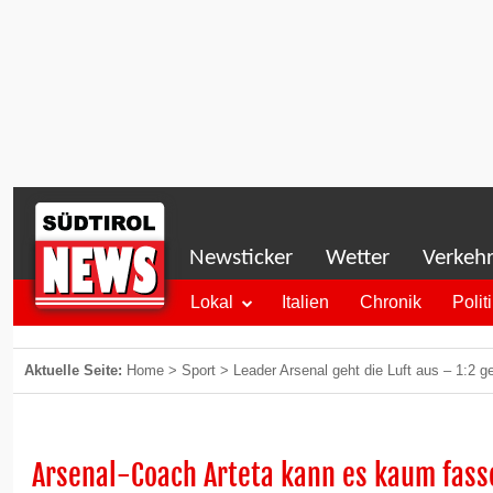
Newsticker
Wetter
Verkeh
Lokal
Italien
Chronik
Polit
Aktuelle Seite:
Home
>
Sport
>
Leader Arsenal geht die Luft aus – 1:2
Arsenal-Coach Arteta kann es kaum fass