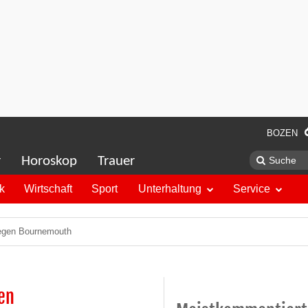
BOZEN
r
Horoskop
Trauer
ik
Wirtschaft
Sport
Unterhaltung
Service
 gegen Bournemouth
en