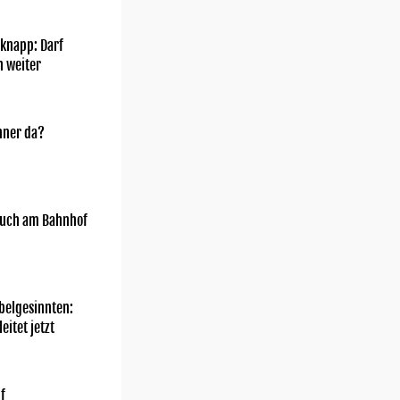
knapp: Darf
h weiter
nner da?
uch am Bahnhof
belgesinnten:
eitet jetzt
f