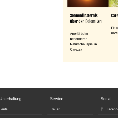
Sonnenfinsternis
Care
über den Dolomiten
Flow
unte
Aperitif beim
besonderen
Naturschauspiel in
Carezza
Unterhaltung
Service
Social
Leute
Trauer
Facebo