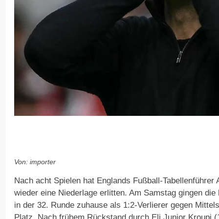
Von: importer
Nach acht Spielen hat Englands Fußball-Tabellenführer 
wieder eine Niederlage erlitten. Am Samstag gingen die
in der 32. Runde zuhause als 1:2-Verlierer gegen Mitte
Platz. Nach frühem Rückstand durch Eli Junior Kroupi (