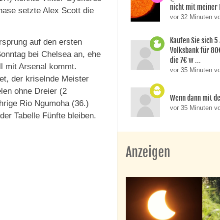
nicht mit meiner
hase setzte Alex Scott die
vor 32 Minuten 
Kaufen Sie sich 5
rsprung auf den ersten
Volksbank für 80
Sonntag bei Chelsea an, ehe
die 7€ w ...
l mit Arsenal kommt.
vor 35 Minuten v
et, der kriselnde Meister
len ohne Dreier (2
Wenn dann mit d
ährige Rio Ngumoha (36.)
vor 35 Minuten 
der Tabelle Fünfte bleiben.
Anzeigen