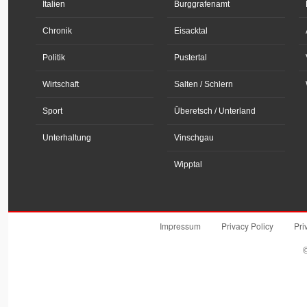
Italien
Burggrafenamt
Chronik
Eisacktal
Politik
Pustertal
Wirtschaft
Salten / Schlern
Sport
Überetsch / Unterland
Unterhaltung
Vinschgau
Wipptal
Impressum
Privacy Policy
Pri