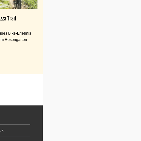
zza Trail
iges Bike-Erlebnis
rm Rosengarten
ok