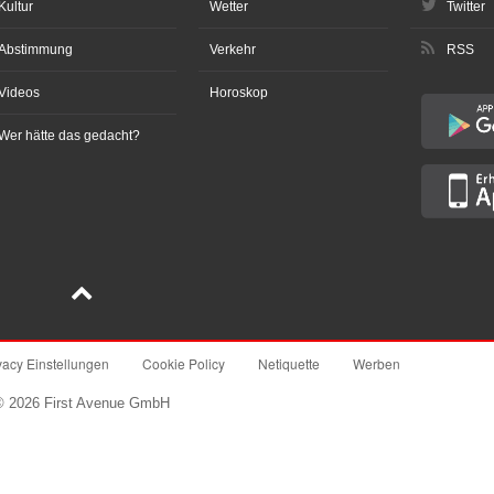
Kultur
Wetter
Twitter
Abstimmung
Verkehr
RSS
Videos
Horoskop
Wer hätte das gedacht?
vacy Einstellungen
Cookie Policy
Netiquette
Werben
© 2026 First Avenue GmbH