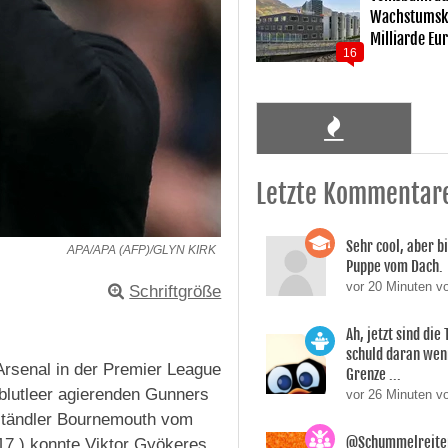
Wachstumsku
Milliarde Eu
16
Letzte Kommentar
Sehr cool, aber b
APA/APA (AFP)/GLYN KIRK
Puppe vom Dach.
vor 20 Minuten vo
Schriftgröße
Ah, jetzt sind die
schuld daran wen
Arsenal in der Premier League
Grenze ...
 blutleer agierenden Gunners
vor 26 Minuten v
lständler Bournemouth vom
@Schummelreiter
17.) konnte Viktor Gyökeres