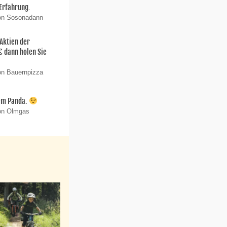
 Erfahrung.
von Sosonadann
 Aktien der
€ dann holen Sie
on Bauernpizza
em Panda.
von Olmgas