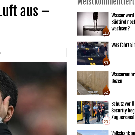
Meistkommentiert
Luft aus –
Wasser wird 
Südtirol noc
wachsen?
118
Was fährt Si
n
89
Wassereinbr
Bozen
62
Schutz vor Ü
Security begl
Zugpersonal
20
Volksbank au