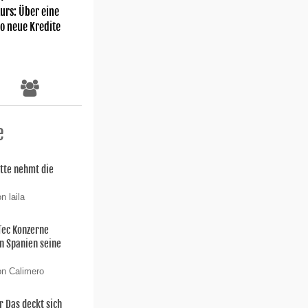
rs: Über eine
ro neue Kredite
e
itte nehmt die
n laila
 Tec Konzerne
n Spanien seine
on Calimero
 Das deckt sich