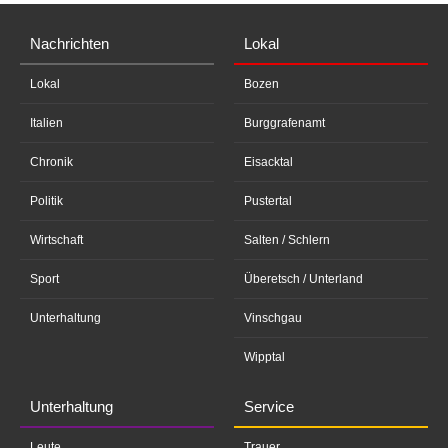
Nachrichten
Lokal
Lokal
Bozen
Italien
Burggrafenamt
Chronik
Eisacktal
Politik
Pustertal
Wirtschaft
Salten / Schlern
Sport
Überetsch / Unterland
Unterhaltung
Vinschgau
Wipptal
Unterhaltung
Service
Leute
Trauer