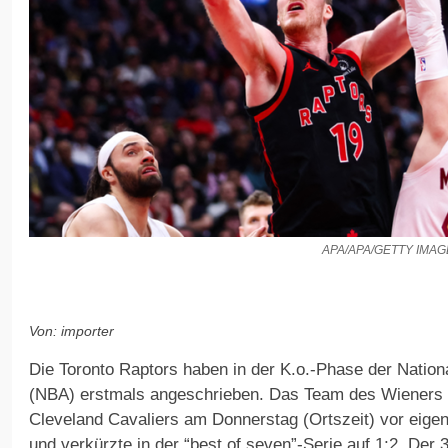
APA/APA/GETTY IMA
Von: importer
Die Toronto Raptors haben in der K.o.-Phase der Nation
(NBA) erstmals angeschrieben. Das Team des Wieners 
Cleveland Cavaliers am Donnerstag (Ortszeit) vor eig
und verkürzte in der “best of seven”-Serie auf 1;2. Der 3