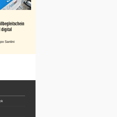
llbegleitschein
 digital
po Santini
ok