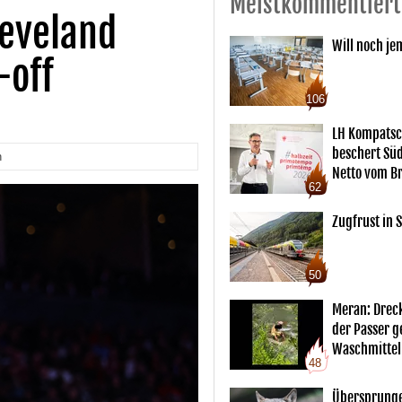
Meistkommentiert
leveland
Will noch je
-off
106
LH Kompatsc
beschert Sü
n
Netto vom Br
62
Zugfrust in S
50
Meran: Drec
der Passer 
Waschmittel
48
Übersprunge