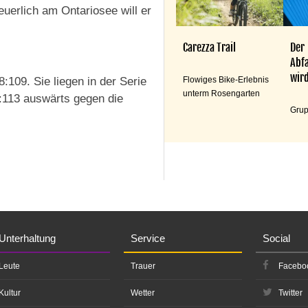
uerlich am Ontariosee will er
Carezza Trail
Der
Abfa
wird
109. Sie liegen in der Serie
Flowiges Bike-Erlebnis
unterm Rosengarten
:113 auswärts gegen die
Grup
Unterhaltung
Service
Social
Leute
Trauer
Facebo
Kultur
Wetter
Twitter