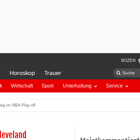
BOZEN
r
Horoskop
Trauer
ik
Wirtschaft
Sport
Unterhaltung
Service
Sieg im NBA-Play-off
Cleveland