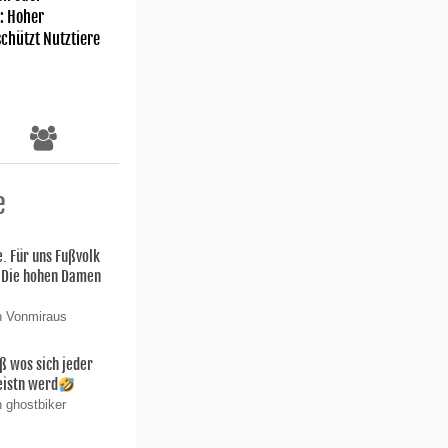
: Hoher
chützt Nutztiere
e
. Für uns Fußvolk
 Die hohen Damen
n Vonmiraus
ß wos sich jeder
eistn werd
n ghostbiker