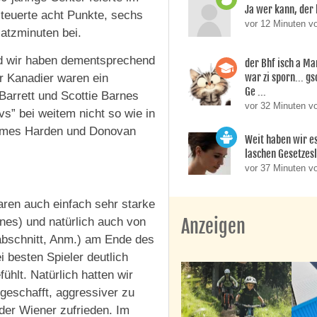
Ja wer kann, der 
steuerte acht Punkte, sechs
vor 12 Minuten v
atzminuten bei.
nd wir haben dementsprechend
der Bhf isch a M
war zi sporn... g
er Kanadier waren ein
Ge ...
Barrett und Scottie Barnes
vor 32 Minuten 
vs” bei weitem nicht so wie in
James Harden und Donovan
Weit haben wir es
laschen Gesetzes
vor 37 Minuten v
aren auch einfach sehr starke
Anzeigen
rnes) und natürlich auch von
sabschnitt, Anm.) am Ende des
i besten Spieler deutlich
ühlt. Natürlich hatten wir
geschafft, aggressiver zu
 der Wiener zufrieden. Im