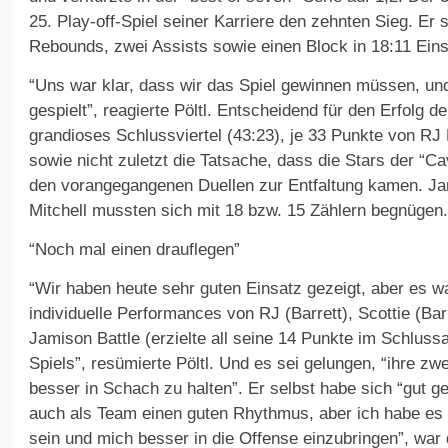
25. Play-off-Spiel seiner Karriere den zehnten Sieg. Er 
Rebounds, zwei Assists sowie einen Block in 18:11 Eins
“Uns war klar, dass wir das Spiel gewinnen müssen, u
gespielt”, reagierte Pöltl. Entscheidend für den Erfolg d
grandioses Schlussviertel (43:23), je 33 Punkte von RJ 
sowie nicht zuletzt die Tatsache, dass die Stars der “Ca
den vorangegangenen Duellen zur Entfaltung kamen. 
Mitchell mussten sich mit 18 bzw. 15 Zählern begnügen.
“Noch mal einen drauflegen”
“Wir haben heute sehr guten Einsatz gezeigt, aber es w
individuelle Performances von RJ (Barrett), Scottie (Ba
Jamison Battle (erzielte all seine 14 Punkte im Schlus
Spiels”, resümierte Pöltl. Und es sei gelungen, “ihre zwe
besser in Schach zu halten”. Er selbst habe sich “gut gef
auch als Team einen guten Rhythmus, aber ich habe es 
sein und mich besser in die Offense einzubringen”, war