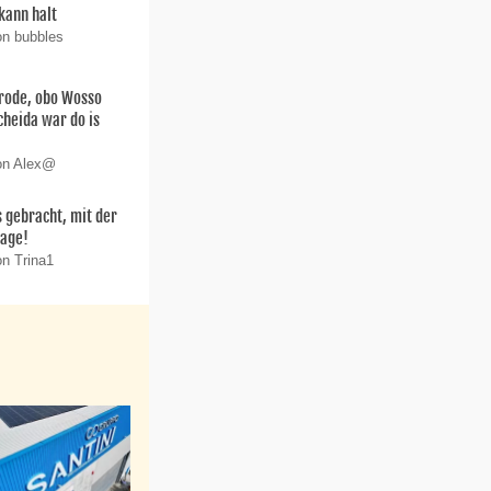
kann halt
on bubbles
arode, obo Wosso
scheida war do is
von Alex@
 gebracht, mit der
lage!
on Trina1