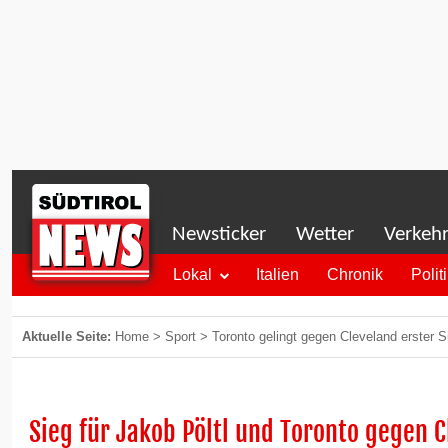
Newsticker
Wetter
Verkeh
Lokal
Italien
Chronik
Polit
Aktuelle Seite:
Home
>
Sport
>
Toronto gelingt gegen Cleveland erster 
Sieg für Jakob Pöltl und Toronto gegen 