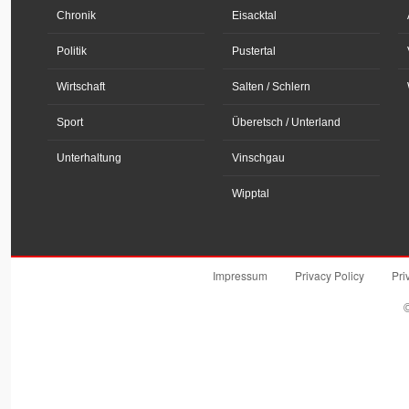
Chronik
Eisacktal
Politik
Pustertal
Wirtschaft
Salten / Schlern
Sport
Überetsch / Unterland
Unterhaltung
Vinschgau
Wipptal
Impressum
Privacy Policy
Pri