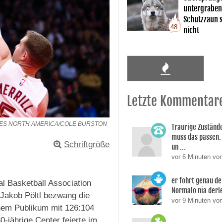
untergraben
Schutzzaun s
48
nicht
Letzte Kommentar
GES NORTH AMERICA/COLE BURSTON
Traurige Zustände
muss das passen.
Schriftgröße
un ...
vor 6 Minuten vo
er fohrt genau de
al Basketball Association
Normalo nia derl
Jakob Pöltl bezwang die
vor 9 Minuten vo
enem Publikum mit 126:104
0-jährige Center feierte im