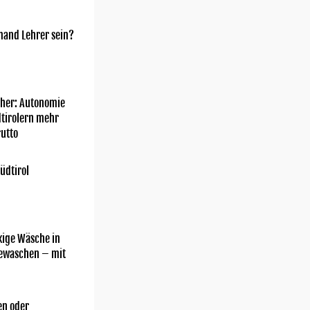
mand Lehrer sein?
her: Autonomie
dtirolern mehr
utto
üdtirol
kige Wäsche in
gewaschen – mit
n oder