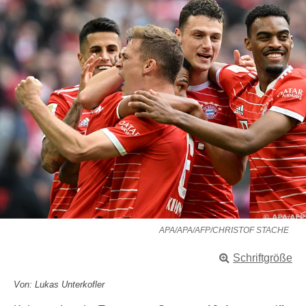
APA/APA/AFP/CHRISTOF STACHE
Schriftgröße
Von: Lukas Unterkofler