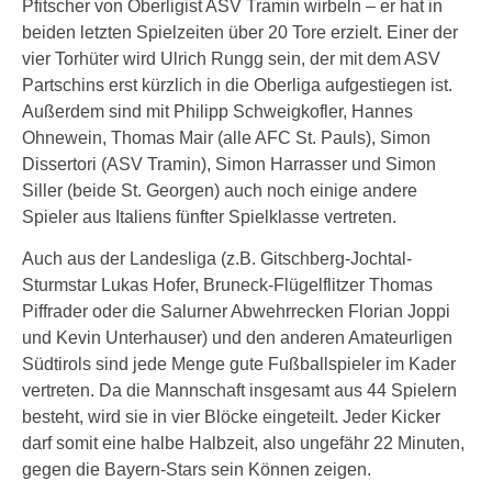
Pfitscher von Oberligist ASV Tramin wirbeln – er hat in
beiden letzten Spielzeiten über 20 Tore erzielt. Einer der
vier Torhüter wird Ulrich Rungg sein, der mit dem ASV
Partschins erst kürzlich in die Oberliga aufgestiegen ist.
Außerdem sind mit Philipp Schweigkofler, Hannes
Ohnewein, Thomas Mair (alle AFC St. Pauls), Simon
Dissertori (ASV Tramin), Simon Harrasser und Simon
Siller (beide St. Georgen) auch noch einige andere
Spieler aus Italiens fünfter Spielklasse vertreten.
Auch aus der Landesliga (z.B. Gitschberg-Jochtal-
Sturmstar Lukas Hofer, Bruneck-Flügelflitzer Thomas
Piffrader oder die Salurner Abwehrrecken Florian Joppi
und Kevin Unterhauser) und den anderen Amateurligen
Südtirols sind jede Menge gute Fußballspieler im Kader
vertreten. Da die Mannschaft insgesamt aus 44 Spielern
besteht, wird sie in vier Blöcke eingeteilt. Jeder Kicker
darf somit eine halbe Halbzeit, also ungefähr 22 Minuten,
gegen die Bayern-Stars sein Können zeigen.