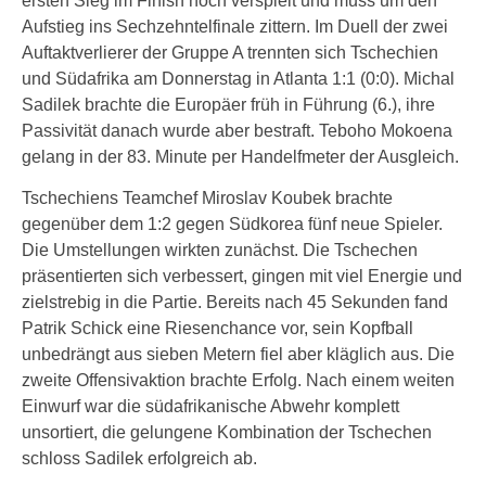
ersten Sieg im Finish noch verspielt und muss um den
Aufstieg ins Sechzehntelfinale zittern. Im Duell der zwei
Auftaktverlierer der Gruppe A trennten sich Tschechien
und Südafrika am Donnerstag in Atlanta 1:1 (0:0). Michal
Sadilek brachte die Europäer früh in Führung (6.), ihre
Passivität danach wurde aber bestraft. Teboho Mokoena
gelang in der 83. Minute per Handelfmeter der Ausgleich.
Tschechiens Teamchef Miroslav Koubek brachte
gegenüber dem 1:2 gegen Südkorea fünf neue Spieler.
Die Umstellungen wirkten zunächst. Die Tschechen
präsentierten sich verbessert, gingen mit viel Energie und
zielstrebig in die Partie. Bereits nach 45 Sekunden fand
Patrik Schick eine Riesenchance vor, sein Kopfball
unbedrängt aus sieben Metern fiel aber kläglich aus. Die
zweite Offensivaktion brachte Erfolg. Nach einem weiten
Einwurf war die südafrikanische Abwehr komplett
unsortiert, die gelungene Kombination der Tschechen
schloss Sadilek erfolgreich ab.