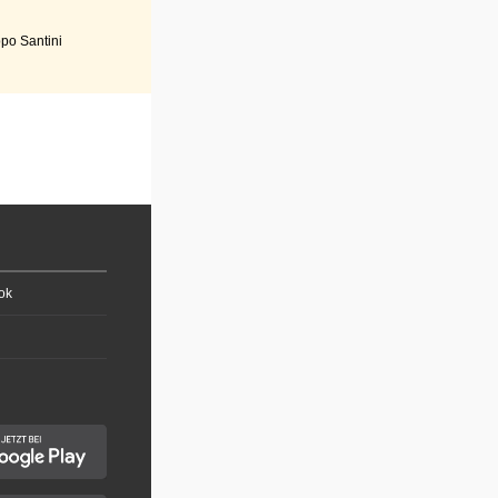
po Santini
ok