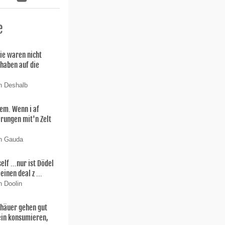
e
ie waren nicht
 haben auf die
n Deshalb
lem. Wenn i af
rungen mit'n Zelt
on Gauda
f ...nur ist Dödel
einen deal z ...
n Doolin
thäuer gehen gut
ein konsumieren,