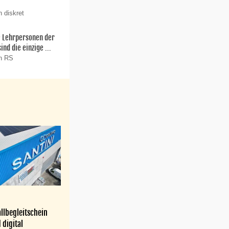
 diskret
ie Lehrpersonen der
nd die einzige ...
on RS
llbegleitschein
 digital