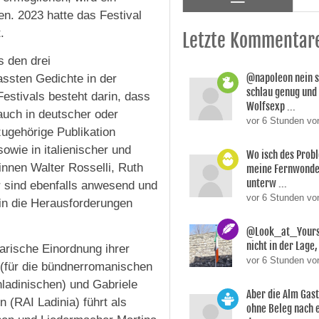
en. 2023 hatte das Festival
.
Letzte Kommentar
s den drei
@napoleon nein s
assten Gedichte in der
schlau genug und
Festivals besteht darin, dass
Wolfsexp ...
auch in deutscher oder
vor 6 Stunden vo
zugehörige Publikation
sowie in italienischer und
Wo isch des Prob
nnen Walter Rosselli, Ruth
meine Fernwonde
unterw ...
r sind ebenfalls anwesend und
vor 6 Stunden v
in die Herausforderungen
@Look_at_Yoursel
nicht in der Lage, 
rarische Einordnung ihrer
vor 6 Stunden vo
 (für die bündnerromanischen
nladinischen) und Gabriele
Aber die Alm Gas
n (RAI Ladinia) führt als
ohne Beleg nach 