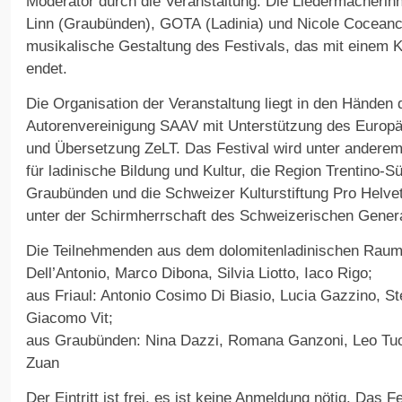
Moderator durch die Veranstaltung. Die Liedermacherin
Linn (Graubünden), GOTA (Ladinia) und Nicole Coceancig
musikalische Gestaltung des Festivals, das mit einem
endet.
Die Organisation der Veranstaltung liegt in den Händen 
Autorenvereinigung SAAV mit Unterstützung des Europäi
und Übersetzung ZeLT. Das Festival wird unter anderem
für ladinische Bildung und Kultur, die Region Trentino-Sü
Graubünden und die Schweizer Kulturstiftung Pro Helveti
unter der Schirmherrschaft des Schweizerischen Genera
Die Teilnehmenden aus dem dolomitenladinischen Raum:
Dell’Antonio, Marco Dibona, Silvia Liotto, Iaco Rigo;
aus Friaul: Antonio Cosimo Di Biasio, Lucia Gazzino, Ste
Giacomo Vit;
aus Graubünden: Nina Dazzi, Romana Ganzoni, Leo Tuor
Zuan
Der Eintritt ist frei, es ist keine Anmeldung nötig. Das 