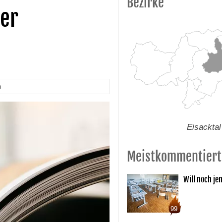
Bezirke
der
n
Eisacktal
Meistkommentiert
Will noch je
99