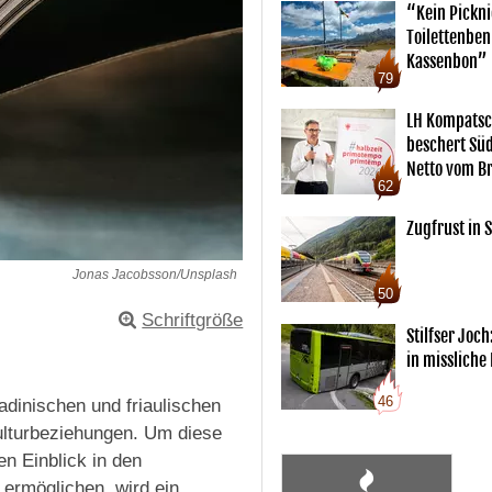
“Kein Pickn
Toilettenben
Kassenbon”
79
LH Kompatsc
beschert Sü
Netto vom Br
62
Zugfrust in S
Jonas Jacobsson/Unsplash
50
Schriftgröße
Stilfser Joch
in missliche
46
dinischen und friaulischen
ulturbeziehungen. Um diese
en Einblick in den
 ermöglichen, wird ein