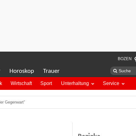
BOZEN
r
Horoskop
Trauer
ik
Wirtschaft
Sport
Unterhaltung
Service
der Gegenwart”