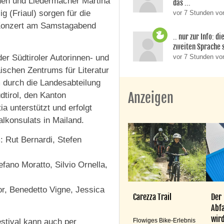
nen und Liedermacher Martina
das ...
 (Friaul) sorgen für die
vor 7 Stunden von
 Konzert am Samstagabend
.. nur zur Info: d
zweiten Sprache si
der Südtiroler Autorinnen- und
vor 7 Stunden v
schen Zentrums für Literatur
 durch die Landesabteilung
Anzeigen
dtirol, den Kanton
a unterstützt und erfolgt
lkonsulats in Mailand.
 Rut Bernardi, Stefen
fano Moratto, Silvio Ornella,
, Benedetto Vigne, Jessica
Carezza Trail
Der
Abfa
wird
Flowiges Bike-Erlebnis
Festival kann auch per