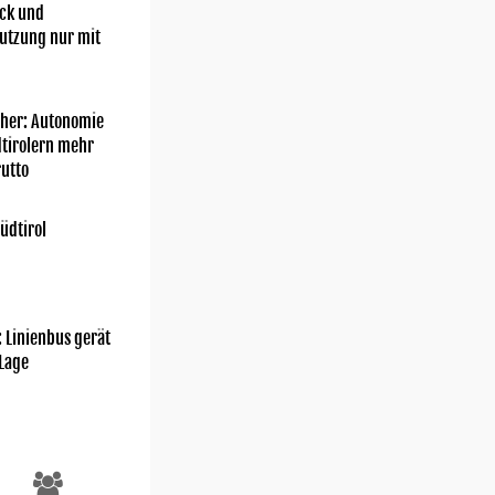
ick und
utzung nur mit
her: Autonomie
dtirolern mehr
utto
üdtirol
: Linienbus gerät
 Lage