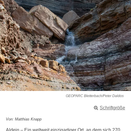
GEOPARC Bletterbach/Peter Daldos
Schriftgröße
Von: Matthias Knapp
Aldein – Ein weltweit einzigartiger Ort, an dem sich 270