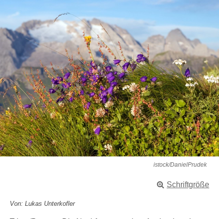
istock/DanielPrudek
Schriftgröße
Von: Lukas Unterkofler