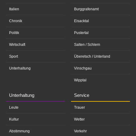
Italien
Burggrafenamt
Chronik
Eisacktal
Politik
Pustertal
Wirtschaft
Salten / Schlern
Sport
Überetsch / Unterland
Unterhaltung
Vinschgau
Wipptal
Unterhaltung
Service
Leute
Trauer
Kultur
Wetter
Abstimmung
Verkehr