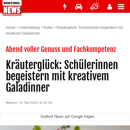
Home
>
Unterhaltung
>
Kultur
>
Kräuterglück: Schülerinnen begeistern mit
kreativem Galadinner
Abend voller Genuss und Fachkompetenz
Kräuterglück: Schülerinnen
begeistern mit kreativem
Galadinner
Mittwoch, 13. Mai 2026 | 11:50 Uhr
Südtirol News auf Google folgen