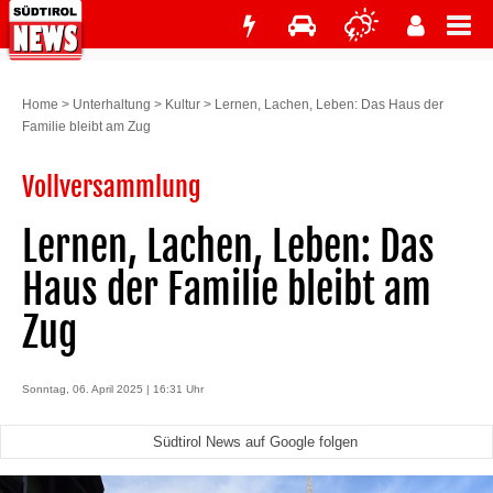
Home
>
Unterhaltung
>
Kultur
>
Lernen, Lachen, Leben: Das Haus der
Familie bleibt am Zug
Vollversammlung
Lernen, Lachen, Leben: Das
Haus der Familie bleibt am
Zug
Sonntag, 06. April 2025 | 16:31 Uhr
Südtirol News auf Google folgen