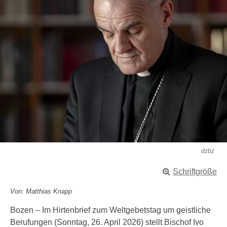
dzbz
Schriftgröße
Von: Matthias Knapp
Bozen – Im Hirtenbrief zum Weltgebetstag um geistliche
Berufungen (Sonntag, 26. April 2026) stellt Bischof Ivo