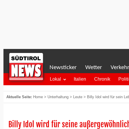
Newsticker
Wetter
Verkeh
Lokal
Italien
Chronik
Polit
Aktuelle Seite:
Home
>
Unterhaltung
>
Leute
>
Billy Idol wird für sein 
Billy Idol wird für seine außergewöhnlic