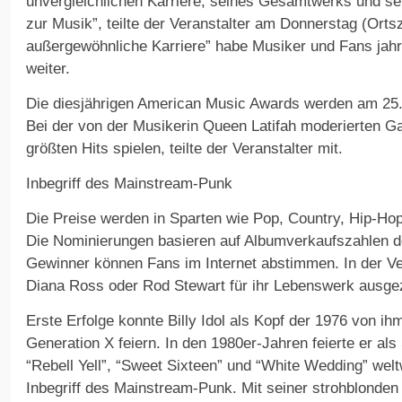
unvergleichlichen Karriere, seines Gesamtwerks und sei
zur Musik”, teilte der Veranstalter am Donnerstag (Ortsze
außergewöhnliche Karriere” habe Musiker und Fans jahr
weiter.
Die diesjährigen American Music Awards werden am 25. 
Bei der von der Musikerin Queen Latifah moderierten Gal
größten Hits spielen, teilte der Veranstalter mit.
Inbegriff des Mainstream-Punk
Die Preise werden in Sparten wie Pop, Country, Hip-H
Die Nominierungen basieren auf Albumverkaufszahlen de
Gewinner können Fans im Internet abstimmen. In der Ve
Diana Ross oder Rod Stewart für ihr Lebenswerk ausge
Erste Erfolge konnte Billy Idol als Kopf der 1976 von 
Generation X feiern. In den 1980er-Jahren feierte er als
“Rebell Yell”, “Sweet Sixteen” und “White Wedding” weltw
Inbegriff des Mainstream-Punk. Mit seiner strohblonden 