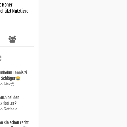
: Hoher
chützt Nutztiere
e
unhebm Tennis zi
an Schläger
von Alex@
auch bei den
tarbeiter?
on Raffaela
 Sie schon recht