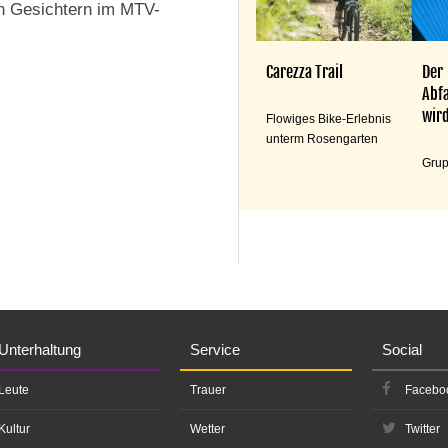
n Gesichtern im MTV-
Carezza Trail
Der
Abfa
wird
Flowiges Bike-Erlebnis
unterm Rosengarten
Grup
Unterhaltung
Service
Social
Leute
Trauer
Facebo
Kultur
Wetter
Twitter