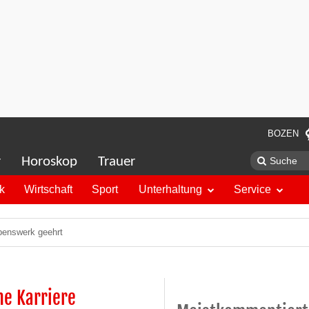
BOZEN
r
Horoskop
Trauer
ik
Wirtschaft
Sport
Unterhaltung
Service
Lebenswerk geehrt
he Karriere