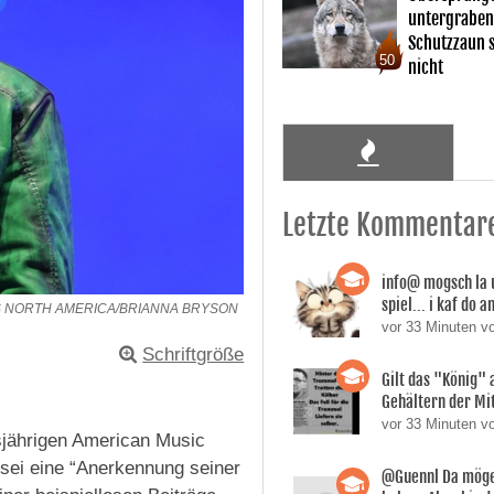
untergraben
Schutzzaun s
50
nicht
Letzte Kommentar
info@ mogsch la 
spiel... i kaf do 
S NORTH AMERICA/BRIANNA BRYSON
vor 33 Minuten 
Schriftgröße
Gilt das "König" 
Gehältern der Mi
vor 33 Minuten v
esjährigen American Music
sei eine “Anerkennung seiner
@Guennl Da mögen