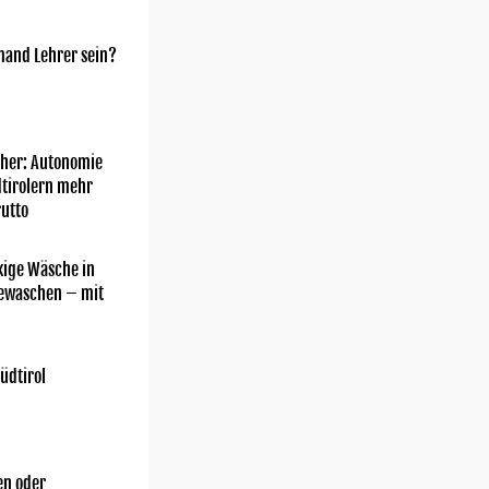
mand Lehrer sein?
her: Autonomie
dtirolern mehr
utto
kige Wäsche in
gewaschen – mit
üdtirol
n oder