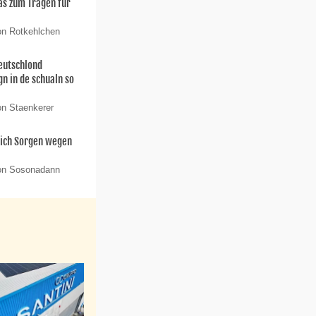
as zum Tragen für
on Rotkehlchen
deutschlond
n in de schualn so
on Staenkerer
sich Sorgen wegen
von Sosonadann