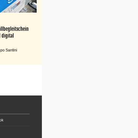
llbegleitschein
 digital
po Santini
ok