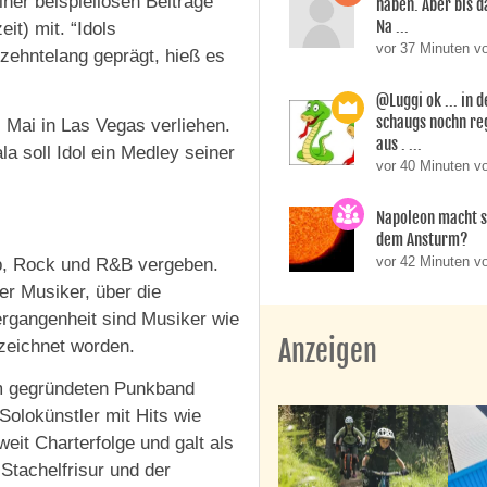
ner beispiellosen Beiträge
haben. Aber bis d
Na ...
it) mit. “Idols
vor 37 Minuten v
zehntelang geprägt, hieß es
@Luggi ok ... in 
schaugs nochn reg
Mai in Las Vegas verliehen.
aus . ...
a soll Idol ein Medley seiner
vor 40 Minuten v
Napoleon macht 
dem Ansturm?
vor 42 Minuten 
op, Rock und R&B vergeben.
r Musiker, über die
rgangenheit sind Musiker wie
Anzeigen
zeichnet worden.
ihm gegründeten Punkband
 Solokünstler mit Hits wie
eit Charterfolge und galt als
Stachelfrisur und der