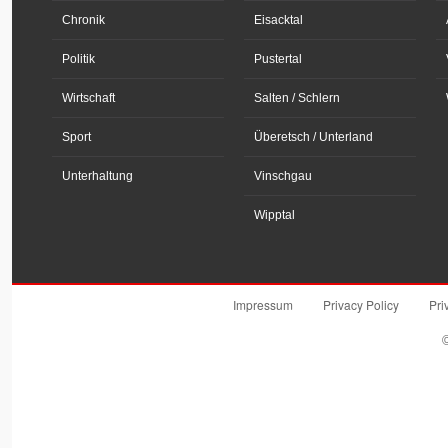
Chronik
Eisacktal
Politik
Pustertal
Wirtschaft
Salten / Schlern
Sport
Überetsch / Unterland
Unterhaltung
Vinschgau
Wipptal
Impressum
Privacy Policy
Pri