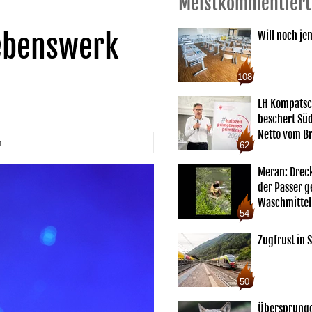
Meistkommentiert
 Lebenswerk
Will noch je
108
LH Kompatsc
beschert Sü
Netto vom Br
n
62
Meran: Drec
der Passer 
Waschmittel
54
Zugfrust in S
50
Übersprunge