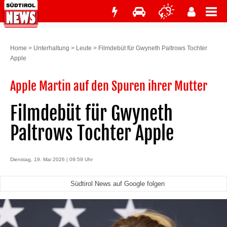
Home
>
Unterhaltung
>
Leute
>
Filmdebüt für Gwyneth Paltrows Tochter
Apple
Apple Martin auf den Spuren ihrer Mutter
Filmdebüt für Gwyneth
Paltrows Tochter Apple
Dienstag, 19. Mai 2026 | 09:59 Uhr
Südtirol News auf Google folgen