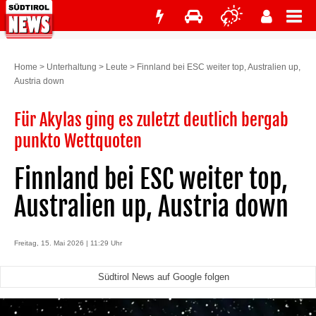
Home
>
Unterhaltung
>
Leute
>
Finnland bei ESC weiter top, Australien up,
Austria down
Für Akylas ging es zuletzt deutlich bergab
punkto Wettquoten
Finnland bei ESC weiter top,
Australien up, Austria down
Freitag, 15. Mai 2026 | 11:29 Uhr
Südtirol News auf Google folgen