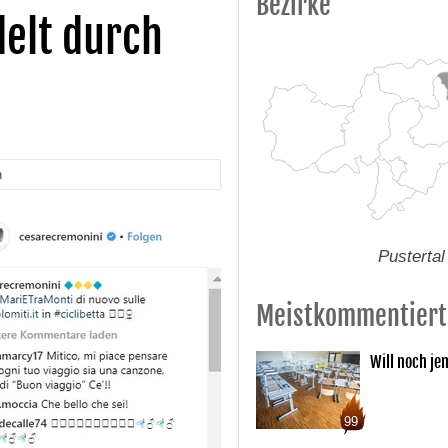
Bezirke
delt durch
n
Pustertal
Meistkommentiert
Will noch je
99