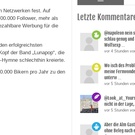
en Netzwerken fest. Auf
Letzte Kommentar
00.000 Follower, mehr als
bezahlbare Werbung für die
@napoleon nein s
schlau genug und
den erfolgreichsten
Wolfsexp ...
vor 4 Stunden vo
 Kopf der Band „Lunapop“, die
a-Hymne schlechthin kreierte.
Wo isch des Prob
meine Fernwonde
0.000 Bikern pro Jahr zu den
unterw ...
vor 5 Stunden v
@Look_at_Yoursel
nicht in der Lage, 
vor 5 Stunden vo
Aber die Alm Gas
ohne Beleg nach 