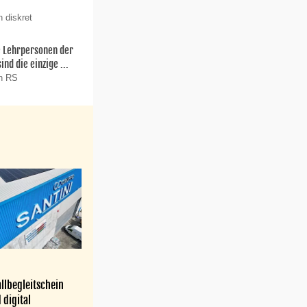
 diskret
ie Lehrpersonen der
nd die einzige ...
on RS
llbegleitschein
 digital