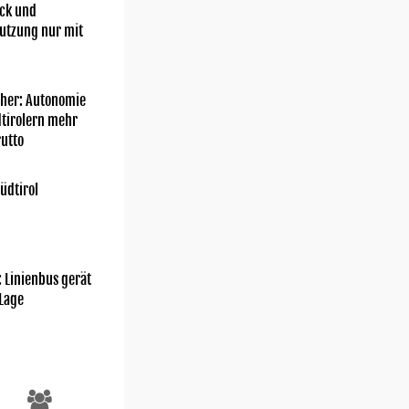
ick und
utzung nur mit
her: Autonomie
dtirolern mehr
utto
üdtirol
: Linienbus gerät
 Lage