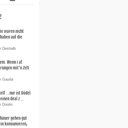
e
ie waren nicht
 haben auf die
n Deshalb
lem. Wenn i af
rungen mit'n Zelt
on Gauda
f ...nur ist Dödel
einen deal z ...
n Doolin
thäuer gehen gut
ein konsumieren,