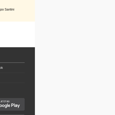
po Santini
ok