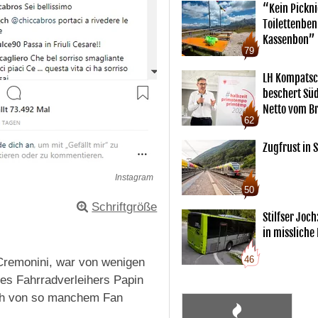
“Kein Pickn
Toilettenben
Kassenbon”
79
LH Kompatsc
beschert Sü
Netto vom Br
62
Zugfrust in S
Instagram
50
Schriftgröße
Stilfser Joch
in missliche
46
 Cremonini, war von wenigen
des Fahrradverleihers Papin
uch von so manchem Fan