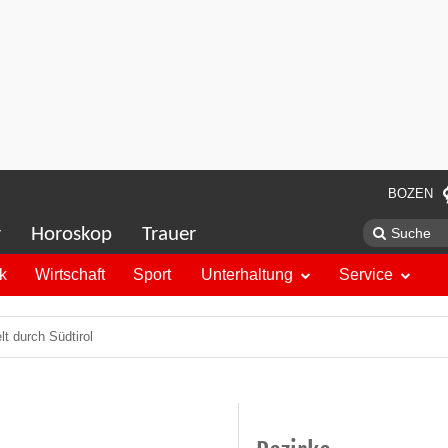
BOZEN
r
Horoskop
Trauer
ik
Wirtschaft
Sport
Unterhaltung
Service
lt durch Südtirol