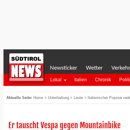
Newsticker
Wetter
Verkeh
Lokal
Italien
Chronik
Polit
Aktuelle Seite:
Home
>
Unterhaltung
>
Leute
>
Italienischer Popstar rade
Er tauscht Vespa gegen Mountainbike