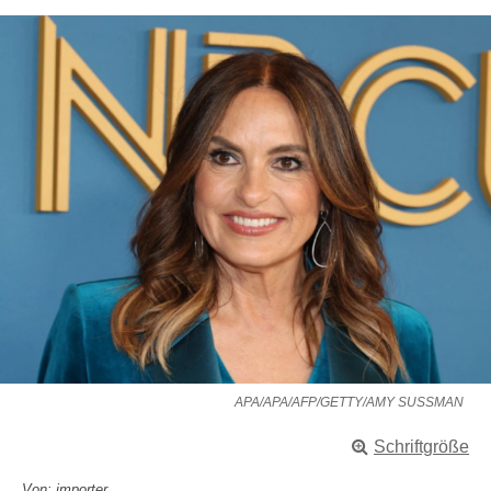
APA/APA/AFP/GETTY/AMY SUSSMAN
Schriftgröße
Von: importer