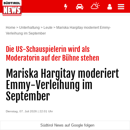
Home
>
Unterhaltung
>
Leute
>
Mariska Hargitay moderiert Emmy-
Verleihung im September
Die US-Schauspielerin wird als
Moderatorin auf der Bühne stehen
Mariska Hargitay moderiert
Emmy-Verleihung im
September
Dienstag, 07. Juli 2026 | 22:01 Uhr
Südtirol News auf Google folgen