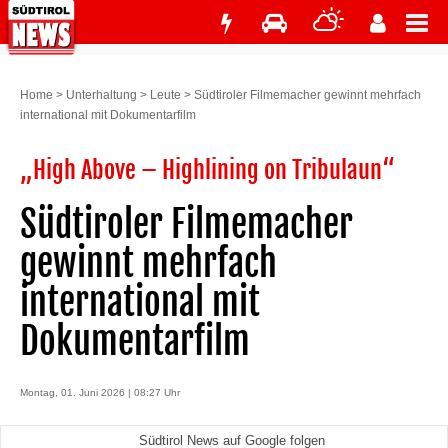
Home
>
Unterhaltung
>
Leute
>
Südtiroler Filmemacher gewinnt mehrfach
international mit Dokumentarfilm
„High Above – Highlining on Tribulaun“
Südtiroler Filmemacher
gewinnt mehrfach
international mit
Dokumentarfilm
Montag, 01. Juni 2026 | 08:27 Uhr
Südtirol News auf Google folgen