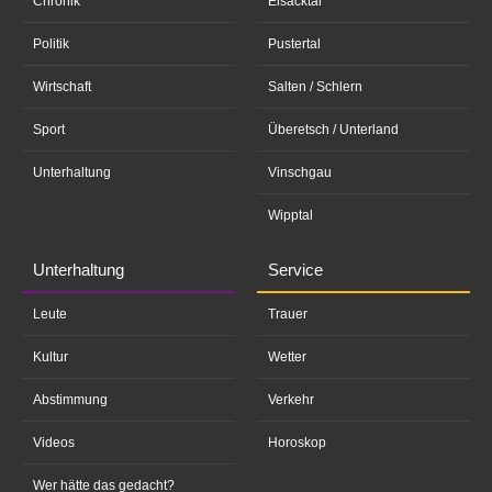
Chronik
Eisacktal
Politik
Pustertal
Wirtschaft
Salten / Schlern
Sport
Überetsch / Unterland
Unterhaltung
Vinschgau
Wipptal
Unterhaltung
Service
Leute
Trauer
Kultur
Wetter
Abstimmung
Verkehr
Videos
Horoskop
Wer hätte das gedacht?