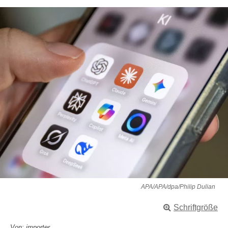
APA/APA/dpa/Philip Dulian
Schriftgröße
Von: importer