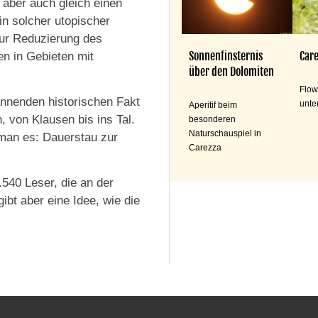
 aber auch gleich einen
n solcher utopischer
zur Reduzierung des
Sonnenfinsternis
Care
en in Gebieten mit
über den Dolomiten
Flow
nnenden historischen Fakt
unte
Aperitif beim
, von Klausen bis ins Tal.
besonderen
Naturschauspiel in
man es: Dauerstau zur
Carezza
.540 Leser, die an der
ibt aber eine Idee, wie die