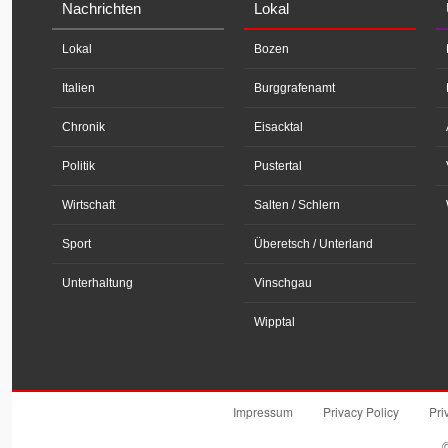
Nachrichten
Lokal
Lokal
Bozen
Italien
Burggrafenamt
Chronik
Eisacktal
Politik
Pustertal
Wirtschaft
Salten / Schlern
Sport
Überetsch / Unterland
Unterhaltung
Vinschgau
Wipptal
Impressum
Privacy Policy
Pri