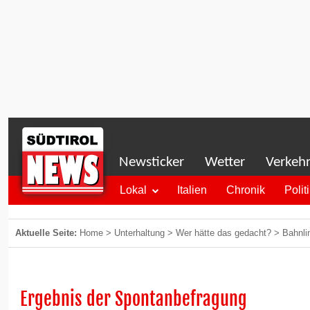
Newsticker
Wetter
Verkeh
Lokal
Italien
Chronik
Polit
Aktuelle Seite:
Home
>
Unterhaltung
>
Wer hätte das gedacht?
>
Bahnli
Ergebnis der Spontanbefragung