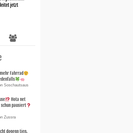
eitet jetzt
e
 mehr Fahrrad
edenfalls
von Soschautsaus
use
Hota net
 schun pausiert
on Zussra
cht dogegn tien,