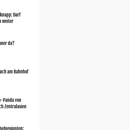
knapp: Darf
h weiter
nner da?
uch am Bahnhof
o-Panda von
ch Zentralasien
belgesinnten: