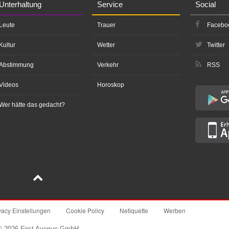
Unterhaltung
Service
Social
Leute
Trauer
Facebo
Kultur
Wetter
Twitter
Abstimmung
Verkehr
RSS
Videos
Horoskop
Wer hätte das gedacht?
vacy Einstellungen
Cookie Policy
Netiquette
Werben
© 2026 First Avenue GmbH