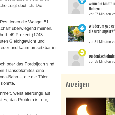
wenn die Amateur
he zeigt deutlich: Die
Hobbych ...
vor 27 Minuten v
 Positionen die Waage: 51
Wiederum gab es v
scharf überwiegend meinen,
die Ordnungskräf
hritt. 49 Prozent (1743
...
uten Gleichgewicht und
vor 31 Minuten v
, teuer und kaum umsetzbar in
Du denksch olmle
vor 35 Minuten v
ch oder das Pordoijoch sind
ein Transdolomites eine
nda-Bahn –, die die Täler
Anzeigen
 könnte.
heit, weist allerdings auf
tes, das Problem ist nur,