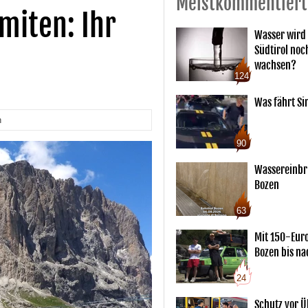
Meistkommentiert
miten: Ihr
Wasser wird 
Südtirol noc
wachsen?
124
Was fährt Si
n
90
Wassereinbr
Bozen
63
Mit 150-Eur
Bozen bis na
24
Schutz vor Ü