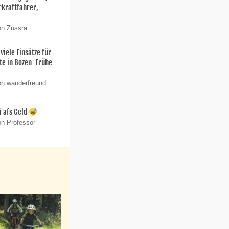
kraftfahrer,
on Zussra
iele Einsätze für
te in Bozen. Frühe
on wanderfreund
i afs Geld
on Professor