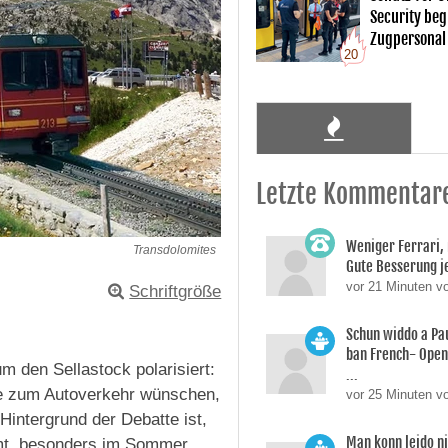
Security begl
Zugpersonal
20
Letzte Kommentar
Weniger Ferrari,
Transdolomites
Gute Besserung j
vor 21 Minuten 
Schriftgröße
Schun widdo a Pa
ban French- Open
 den Sellastock polarisiert:
...
ive zum Autoverkehr wünschen,
vor 25 Minuten v
 Hintergrund der Debatte ist,
Man konn leido ni
mmt, besonders im Sommer.