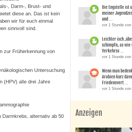
als-, Darm-, Brust- und
Die Engstelle ist
meiner Jugendzei
ietet diese an. Das ist kein
und ...
aben wir für euch einmal
vor 1 Stunde von 
n sinnvoll sind.
Leichter isch ,üb
schimpfn, as wie
Verkehrss ...
 zur Früherkennung von
vor 1 Stunde von 
ynäkologischen Untersuchung
Wenn man bedenk
Arabien kurz dav
 (HPV) alle drei Jahre
Friedensvert ...
vor 1 Stunde von
Mammographie
Anzeigen
Darmkrebs, alternativ ab 50