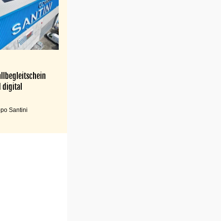
llbegleitschein
 digital
po Santini