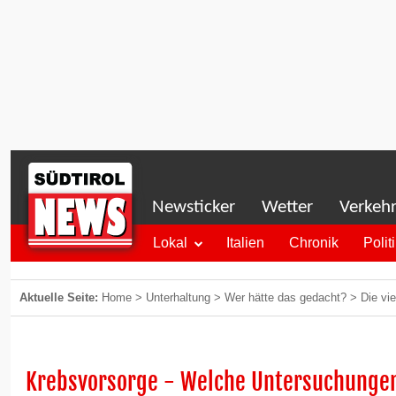
Newsticker
Wetter
Verkeh
Lokal
Italien
Chronik
Polit
Aktuelle Seite:
Home
>
Unterhaltung
>
Wer hätte das gedacht?
>
Die vi
Krebsvorsorge - Welche Untersuchunge