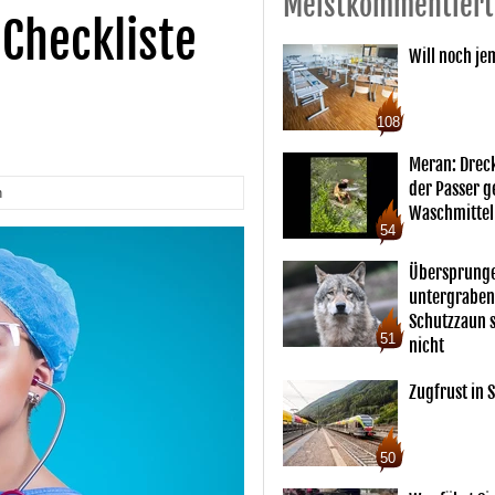
Meistkommentiert
 Checkliste
Will noch je
108
Meran: Drec
der Passer 
n
Waschmittel
54
Übersprunge
untergraben
Schutzzaun s
51
nicht
Zugfrust in S
50