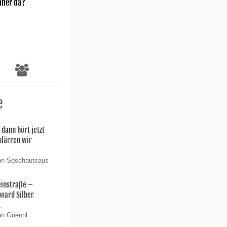
nner da?
e
 dann hört jetzt
 plärren wir
von Soschautsaus
einstraße –
ward Silber
.
on Guennl