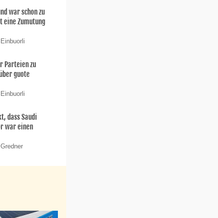
 und war schon zu
t eine Zumutung
Einbuorli
er Parteien zu
 über guote
Einbuorli
t, dass Saudi
or war einen
 Gredner