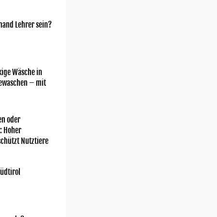
mand Lehrer sein?
kige Wäsche in
gewaschen – mit
n oder
: Hoher
chützt Nutztiere
üdtirol