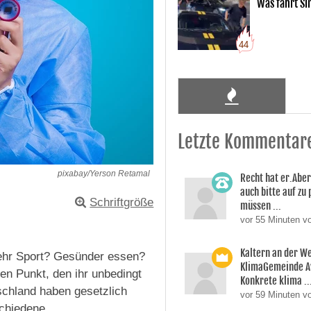
Was fährt Si
44
Letzte Kommentar
pixabay/Yerson Retamal
Recht hat er.Aber
auch bitte auf zu
Schriftgröße
müssen ...
vor 55 Minuten 
Kaltern an der W
Mehr Sport? Gesünder essen?
KlimaGemeinde A
n Punkt, den ihr unbedingt
Konkrete klima ..
tschland haben gesetzlich
vor 59 Minuten v
schiedene