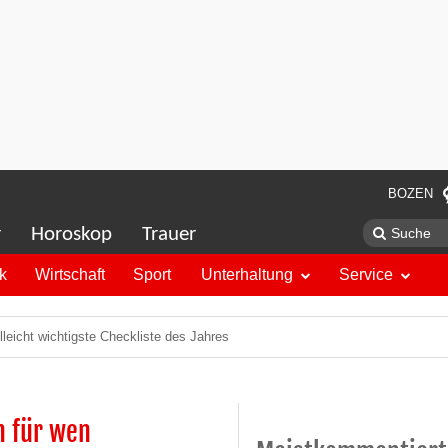
BOZEN
r
Horoskop
Trauer
ik
Wirtschaft
Sport
Unterhaltung
Service
elleicht wichtigste Checkliste des Jahres
n für wen