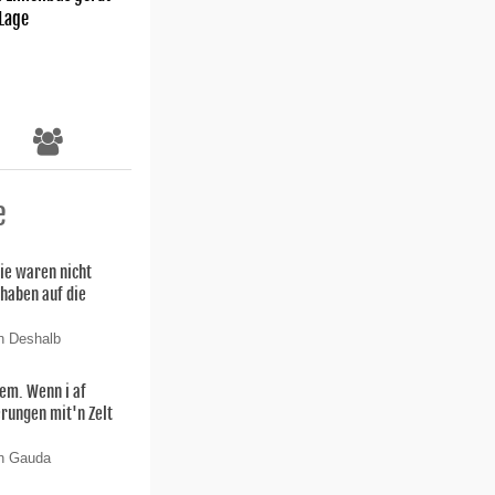
 Lage
e
ie waren nicht
 haben auf die
n Deshalb
lem. Wenn i af
rungen mit'n Zelt
on Gauda