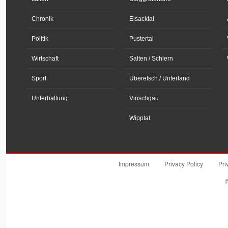
Chronik
Eisacktal
Politik
Pustertal
Wirtschaft
Salten / Schlern
Sport
Überetsch / Unterland
Unterhaltung
Vinschgau
Wipptal
Impressum
Privacy Policy
Pri