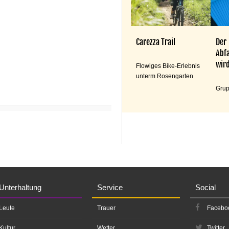
Carezza Trail
Der
Abfa
wird
Flowiges Bike-Erlebnis
unterm Rosengarten
Grup
Unterhaltung
Service
Social
Leute
Trauer
Facebo
Kultur
Wetter
Twitter