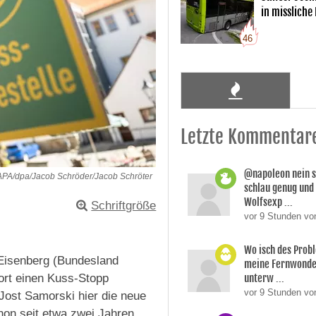
in missliche
46
Letzte Kommentar
@napoleon nein s
PA/dpa/Jacob Schröder/Jacob Schröter
schlau genug und
Wolfsexp ...
Schriftgröße
vor 9 Stunden vo
Wo isch des Prob
Eisenberg (Bundesland
meine Fernwonde
unterw ...
fort einen Kuss-Stopp
vor 9 Stunden v
 Jost Samorski hier die neue
chon seit etwa zwei Jahren.