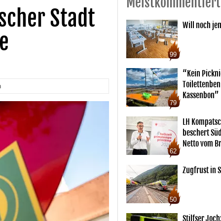
Meistkommentiert
tscher Stadt
Will noch je
e
99
“Kein Pickn
Toilettenben
n
Kassenbon”
79
LH Kompatsc
beschert Sü
Netto vom Br
62
Zugfrust in S
50
Stilfser Joch