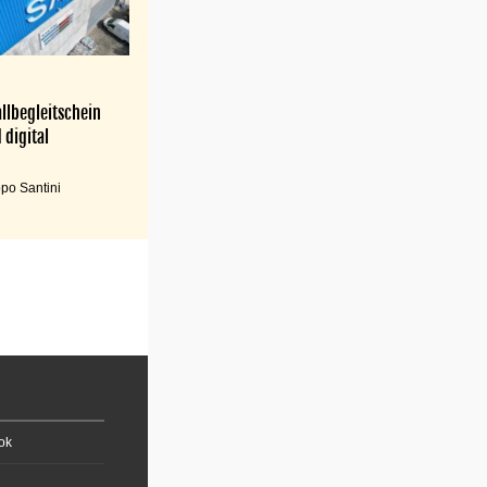
llbegleitschein
 digital
po Santini
ok