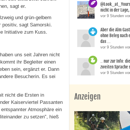
@Look_at_Yoursel
hen, sagt er.
nicht in der Lage, 
vor 9 Stunden vo
elzweig und grün-gelbem
 positiv, sagt Samorski.
Aber die Alm Gas
e Initiative zum Kuss.
ohne Beleg nach 
das ...
vor 9 Stunden von
r haben uns seit Jahren nicht
.. nur zur Info: d
kommt ihr Begleiter einen
zweiten Sprache si
ben sein, ergänzt er. Dann
vor 9 Stunden v
 andere Besucherin. Es sei
Anzeigen
 nicht die Ersten in
der Kaiserviertel Passanten
n entspannter Atmosphäre ein
iteinander zu setzen”, hieß