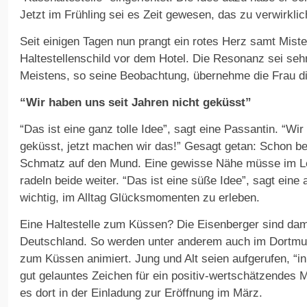
Jetzt im Frühling sei es Zeit gewesen, das zu verwirklic
Seit einigen Tagen nun prangt ein rotes Herz samt Mist
Haltestellenschild vor dem Hotel. Die Resonanz sei sehr
Meistens, so seine Beobachtung, übernehme die Frau di
“Wir haben uns seit Jahren nicht geküsst”
“Das ist eine ganz tolle Idee”, sagt eine Passantin. “Wi
geküsst, jetzt machen wir das!” Gesagt getan: Schon be
Schmatz auf den Mund. Eine gewisse Nähe müsse im Le
radeln beide weiter. “Das ist eine süße Idee”, sagt eine
wichtig, im Alltag Glücksmomenten zu erleben.
Eine Haltestelle zum Küssen? Die Eisenberger sind damit
Deutschland. So werden unter anderem auch im Dortmun
zum Küssen animiert. Jung und Alt seien aufgerufen, “i
gut gelauntes Zeichen für ein positiv-wertschätzendes M
es dort in der Einladung zur Eröffnung im März.