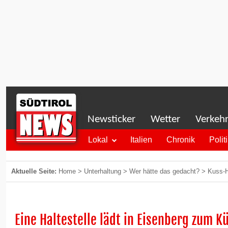
Newsticker
Wetter
Verkeh
Lokal
Italien
Chronik
Polit
Aktuelle Seite:
Home
>
Unterhaltung
>
Wer hätte das gedacht?
>
Kuss-H
Eine Haltestelle lädt in Eisenberg zum K