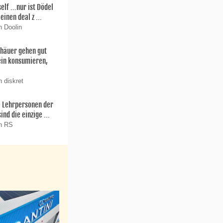
f ...nur ist Dödel
einen deal z ...
n Doolin
thäuer gehen gut
ein konsumieren,
 diskret
ie Lehrpersonen der
nd die einzige ...
on RS