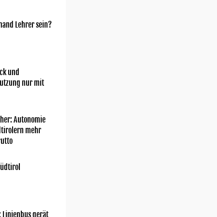
mand Lehrer sein?
ick und
utzung nur mit
her: Autonomie
dtirolern mehr
utto
üdtirol
: Linienbus gerät