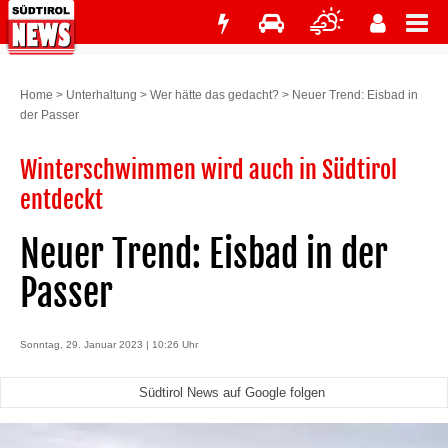
Home
>
Unterhaltung
>
Wer hätte das gedacht?
>
Neuer Trend: Eisbad in
der Passer
Winterschwimmen wird auch in Südtirol
entdeckt
Neuer Trend: Eisbad in der
Passer
Sonntag, 29. Januar 2023 | 10:26 Uhr
Südtirol News auf Google folgen