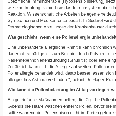
Spezifische Immuntherapie (Hyposensibilisierung) setzt
wie eine Impfung trainiert sie das Immunsystem über dre
Reaktion. Wissenschaftliche Arbeiten belegen eine deu
Symptomen und Medikamentenbedarf. In Südtirol wird d
Dermatologischen Abteilungen der Krankenhäuser durch
Was geschieht, wenn eine Pollenallergie unbehandelt
Eine unbehandelte allergische Rhinitis kann chronisch 
dauerhaft schädigen – zum Beispiel durch Polypen, eine
Nasennebenhöhlenentzündung (Sinusitis) oder eine ei
Zusätzlich kann sich die Allergie auf weitere Pollenarten
Pollenallergie behandelt wird, desto besser lassen sic
allergisches Asthma verhindern“, betont Dr. Hager-Prai
Wie kann die Pollenbelastung im Alltag verringert w
Einige einfache Maßnahmen helfen, die tägliche Pollenb
„Abends die Haare waschen entfernt Pollen, bevor sie 
sollte während der Pollensaison nicht im Freien getrock