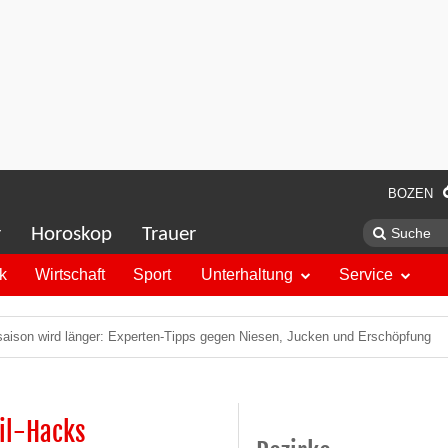
BOZEN
r
Horoskop
Trauer
ik
Wirtschaft
Sport
Unterhaltung
Service
saison wird länger: Experten-Tipps gegen Niesen, Jucken und Erschöpfung
il-Hacks