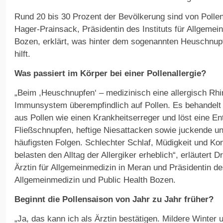
Rund 20 bis 30 Prozent der Bevölkerung sind von Pollena
Hager-Prainsack, Präsidentin des Instituts für Allgemei
Bozen, erklärt, was hinter dem sogenannten Heuschnupf
hilft.
Was passiert im Körper bei einer Pollenallergie?
„Beim ,Heuschnupfen‘ – medizinisch eine allergisch Rhin
Immunsystem überempfindlich auf Pollen. Es behandelt
aus Pollen wie einen Krankheitserreger und löst eine E
Fließschnupfen, heftige Niesattacken sowie juckende u
häufigsten Folgen. Schlechter Schlaf, Müdigkeit und Ko
belasten den Alltag der Allergiker erheblich“, erläutert 
Ärztin für Allgemeinmedizin in Meran und Präsidentin des
Allgemeinmedizin und Public Health Bozen.
Beginnt die Pollensaison von Jahr zu Jahr früher?
„Ja, das kann ich als Ärztin bestätigen. Mildere Winter 