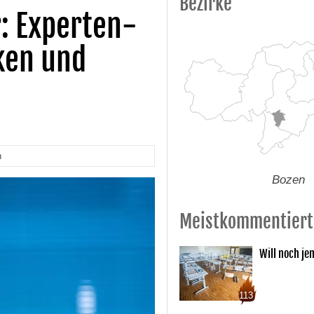
Bezirke
r: Experten-
ken und
n
Bozen
Meistkommentiert
Will noch je
113