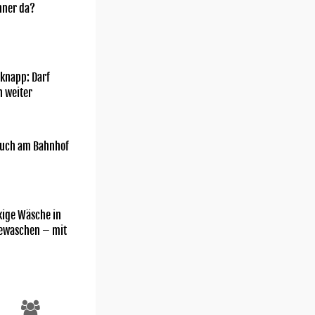
nner da?
knapp: Darf
h weiter
uch am Bahnhof
kige Wäsche in
gewaschen – mit