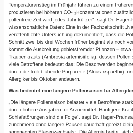
Temperaturanstieg im Frühjahr führen zu einem früheren
produzieren bei höheren CO- ₂Konzentrationen zusätzlic
pollenfreie Zeit wird jedes Jahr kürzer“, sagt Dr. Hager
wissenschaftliche Daten: Eine in der Fachzeitschrift „
veröffentlichte Untersuchung dokumentiert, dass die Po
Schnitt zwei bis drei Wochen früher beginnt als noch vo
kommt die Ausbreitung gebietsfremder Pflanzen – etwa d
Traubenkrauts (Ambrosia artemisiifolia), dessen Pollen s
viele Betroffene bedeutet das: Die Beschwerden beginne
durch die früh blühende Purpurerle (Alnus xspaethii), u
Allergiker bis Oktober andauern.
Was bedeutet eine längere Pollensaison für Allergik
„Die längere Pollensaison belastet viele Betroffene stärk
durch höhere Ausgaben für Arzneimittel. Häufigere Kra
Schlafstörungen sind die Folge“, sagt Dr. Hager-Prains
zunehmend ohne längere Pausen dauerhaft gereizt bleibe
sogenannten Etagenwechsels: „Die Allergie breitet sic