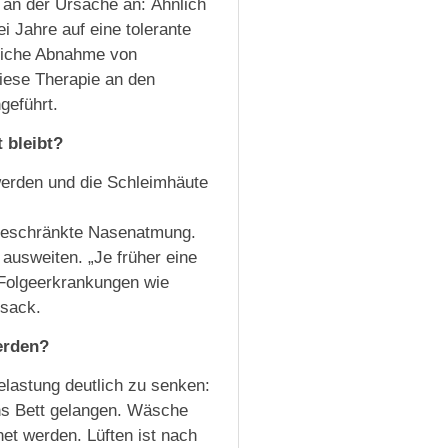
 an der Ursache an: Ähnlich
i Jahre auf eine tolerante
tliche Abnahme von
iese Therapie an den
geführt.
 bleibt?
werden und die Schleimhäute
ngeschränkte Nasenatmung.
 ausweiten. „Je früher eine
h Folgeerkrankungen wie
nsack.
erden?
elastung deutlich zu senken:
ins Bett gelangen. Wäsche
net werden. Lüften ist nach