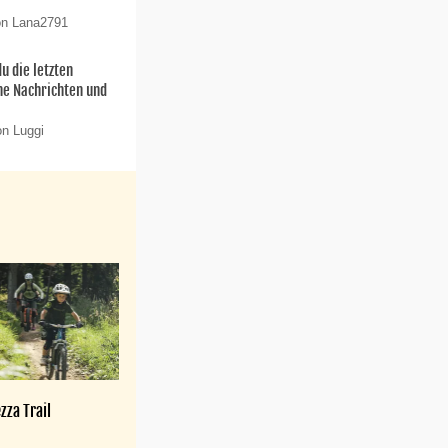
on Lana2791
u die letzten
ne Nachrichten und
on Luggi
zza Trail