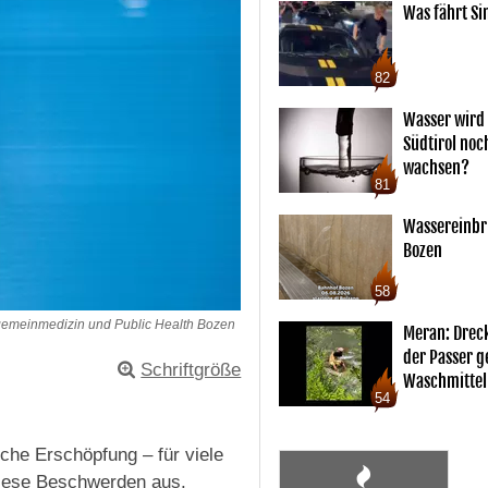
Was fährt Si
82
Wasser wird 
Südtirol noc
wachsen?
81
Wassereinbr
Bozen
58
Allgemeinmedizin und Public Health Bozen
Meran: Drec
der Passer 
Schriftgröße
Waschmittel
54
he Erschöpfung – für viele
 diese Beschwerden aus.