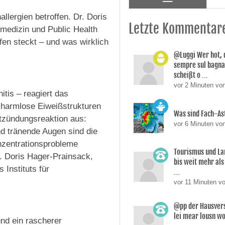
llergien betroffen. Dr. Doris
Letzte Kommentar
nmedizin und Public Health
en steckt – und was wirklich
@Luggi Wer hot, 
sempre sul bagnat
scheißt o ...
vor 2 Minuten vo
itis – reagiert das
 harmlose Eiweißstrukturen
Was sind Fach-A
ntzündungsreaktion aus:
vor 6 Minuten vo
nd tränende Augen sind die
nzentrationsprobleme
Tourismus und La
Dr. Doris Hager-Prainsack,
bis weit mehr als 
 Instituts für
...
vor 11 Minuten v
@pp der Hausverst
lei mear lousn w
und ein rascherer