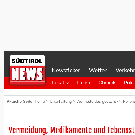
Newsticker
Wetter
Verkeh
Lokal
Italien
Chronik
Polit
Aktuelle Seite:
Home
>
Unterhaltung
>
Wer hätte das gedacht?
>
Pollen
Vermeidung, Medikamente und Lebensst