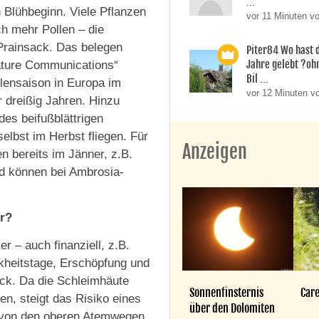
...
 Blühbeginn. Viele Pflanzen
vor 11 Minuten v
h mehr Pollen – die
-Prainsack. Das belegen
Piter84 Wo hast d
Jahre gelebt ?oh
Nature Communications“
Bil ...
llensaison in Europa im
vor 12 Minuten v
r dreißig Jahren. Hinzu
es beifußblättrigen
elbst im Herbst fliegen. Für
Anzeigen
n bereits im Jänner, z.B.
nd können bei Ambrosia-
er?
er – auch finanziell, z.B.
nkheitstage, Erschöpfung und
ack. Da die Schleimhäute
Sonnenfinsternis
Care
n, steigt das Risiko eines
über den Dolomiten
h von den oberen Atemwegen