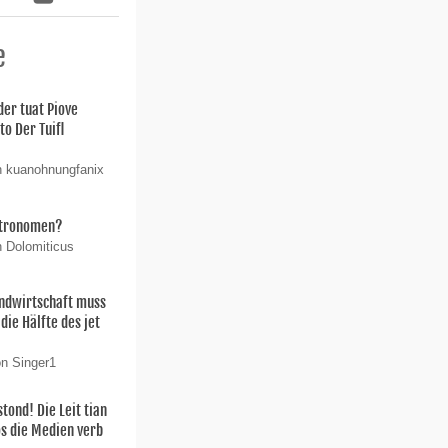
e
der tuat Piove
o Der Tuifl
n kuanohnungfanix
stronomen?
n Dolomiticus
ndwirtschaft muss
die Hälfte des jet
on Singer1
ond! Die Leit tian
os die Medien verb