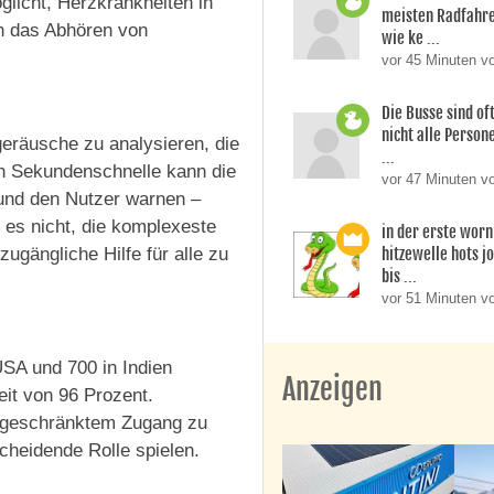
glicht, Herzkrankheiten in
meisten Radfahre
h das Abhören von
wie ke ...
vor 45 Minuten v
Die Busse sind oft
nicht alle Perso
zgeräusche zu analysieren, die
...
n Sekundenschnelle kann die
vor 47 Minuten v
 und den Nutzer warnen –
 es nicht, die komplexeste
in der erste worn
hitzewelle hots j
ugängliche Hilfe für alle zu
bis ...
vor 51 Minuten v
USA und 700 in Indien
Anzeigen
it von 96 Prozent.
ingeschränktem Zugang zu
cheidende Rolle spielen.