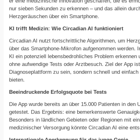
er eine medizinische Innovation geschaffen, die es ermö
nur sieben Sekunden zu erkennen – und das allein durc
Herzgeräuschen über ein Smartphone.
KI trifft Medizin: Wie Circadian AI funktioniert
Circadian AI nutzt fortschrittliche Algorithmen, um Her
über das Smartphone-Mikrofon aufgenommen werden. I
KI ein potenziell lebensbedrohliches Problem erkennen
ohne aufwendige Tests oder Arztbesuch. Ziel der App ist
Diagnoseplattform zu sein, sondern schnell und einfach z
bieten.
Beeindruckende Erfolgsquote bei Tests
Die App wurde bereits an über 15.000 Patienten in den 
getestet. Das Ergebnis: eine bemerkenswerte Genauigke
Besonders in ländlichen Gebieten oder Regionen mit e
medizinischer Versorgung könnte Circadian AI eine ents
Internationale Anerkennung für das junge Genie