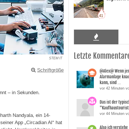
41
Letzte Kommentar
STEM IT
Schriftgröße
@Alex@ Wenn je
Alarmanlage knac
kann, sind ...
vor 42 Minuten v
ennt – in Sekunden.
Das ist der typis
"Kaufhaustouris
vor 44 Minuten vo
harth Nandyala, ein 14-
 seiner App „Circadian AI“ hat
Also ich verstehe 