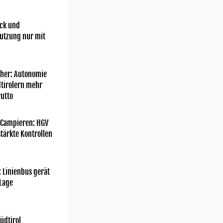
ick und
utzung nur mit
her: Autonomie
dtirolern mehr
utto
 Campieren: HGV
tärkte Kontrollen
: Linienbus gerät
 Lage
üdtirol