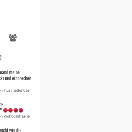
e
mand meine
kt und einbrechen
on Hustinettenbaer
che
t"
n krokodilstraene
nicht wie die