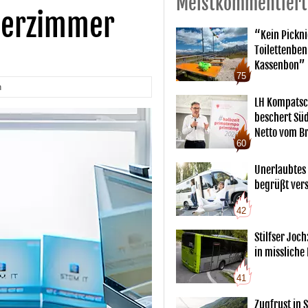
Meistkommentiert
derzimmer
“Kein Pickn
Toilettenben
Kassenbon”
75
n
LH Kompatsc
beschert Sü
Netto vom Br
60
Unerlaubtes
begrüßt vers
42
Stilfser Joch
in missliche
41
Zugfrust in S