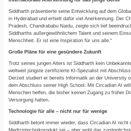
Siddharth präsentierte seine Entwicklung auf dem Global 
in Hyderabad und erhielt dafür viel Anerkennung. Der Ch
Pradesh, Chandrababu Naidu, zeigte sich tief beeindruck
Siddharths außergewöhnlichem Talent und seinem Einsa
Menschheit. Er ist eine Inspiration für uns alle.“
Große Pläne für eine gesündere Zukunft
Trotz seines jungen Alters ist Siddharth kein Unbekannte
weltweit jüngste zertifizierte KI-Spezialist mit Abschl
Derzeit studiert er bereits Informatik an der University 
dem Abschluss seiner High School. Mit Circadian AI will
Menschen helfen, die bisher keinen Zugang zu früher D
Versorgung hatten.
Technologie für alle – nicht nur für wenige
Siddharth betont immer wieder, dass Circadian AI nicht 
Medizintechnikprodukt sei – aber wohl das zugänglichs