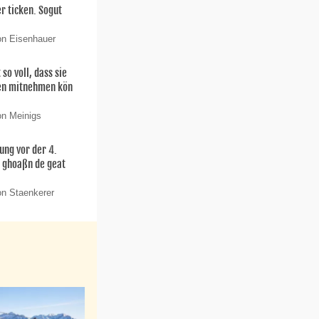
r ticken. Sogut
on Eisenhauer
 so voll, dass sie
nen mitnehmen kön
on Meinigs
ung vor der 4.
o ghoaßn de geat
on Staenkerer