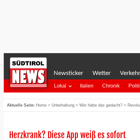
Newsticker
Wetter
Verkeh
Lokal
Italien
Chronik
Polit
Aktuelle Seite:
Home
>
Unterhaltung
>
Wer hätte das gedacht?
>
Revolu
Herzkrank? Diese App weiß es sofort