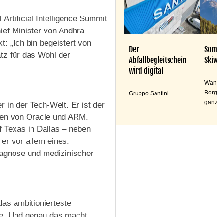
Artificial Intelligence Summit
ief Minister von Andhra
t: „Ich bin begeistert von
Der
Som
tz für das Wohl der
Abfallbegleitschein
Skiw
wird digital
Wand
Berg
Gruppo Santini
ganz
r in der Tech-Welt. Er ist der
üssen von Oracle und ARM.
of Texas in Dallas – neben
 er vor allem eines:
iagnose und medizinischer
das ambitionierteste
te. Und genau das macht