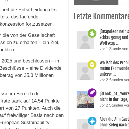
nheit die Entscheidung des
Letzte Kommentar
tnis, das laufende
konzession fortzusetzen.
@napoleon nein s
r die von der Gesellschaft
schlau genug und
sion zu erhalten – ein Ziel,
Wolfsexp ...
vor 1 Stunde von
achten.
z 2025 und beschlossen – in
Wo isch des Prob
 Beschlüsse – eine Dividende
meine Fernwonde
unterw ...
etrag von 35,3 Millionen
vor 2 Stunden v
sse im Bereich der
@Look_at_Yoursel
nicht in der Lage, 
llrate sank auf 14,54 Punkte
vor 2 Stunden vo
ert von 27 Punkten. Auch die
uf freiwilliger Basis nach den
Aber die Alm Gas
uropean Sustainability
ohne Beleg nach 