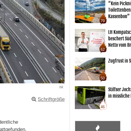
“Kein Pickn
Toilettenben
Kassenbon”
79
LH Kompatsc
beschert Sü
Netto vom Br
62
Zugfrust in S
50
hk
Stilfser Joch
in missliche
Schriftgröße
46
dentliche
attgefunden.