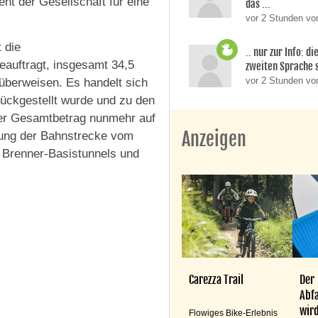
nt der Gesellschaft für eine
das ...
vor 2 Stunden von
 die
.. nur zur Info: d
auftragt, insgesamt 34,5
zweiten Sprache si
vor 2 Stunden v
überweisen. Es handelt sich
rückgestellt wurde und zu den
der Gesamtbetrag nunmehr auf
Anzeigen
ierung der Bahnstrecke vom
 Brenner-Basistunnels und
Carezza Trail
Der
Abfa
wird
Flowiges Bike-Erlebnis