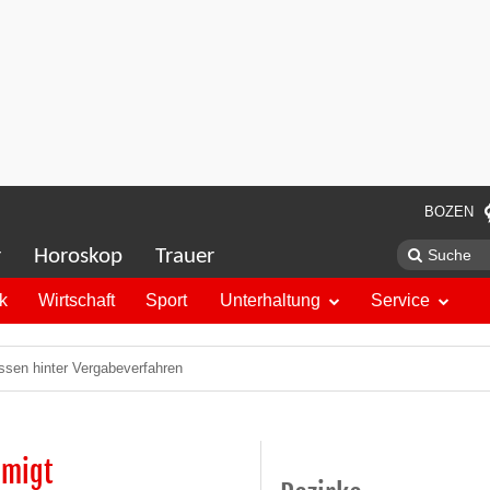
BOZEN
r
Horoskop
Trauer
ik
Wirtschaft
Sport
Unterhaltung
Service
ssen hinter Vergabeverfahren
hmigt