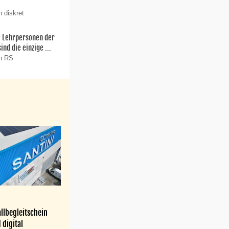
 diskret
ie Lehrpersonen der
nd die einzige ...
on RS
llbegleitschein
 digital