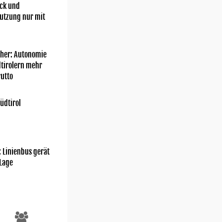
ick und
utzung nur mit
her: Autonomie
dtirolern mehr
utto
üdtirol
: Linienbus gerät
 Lage