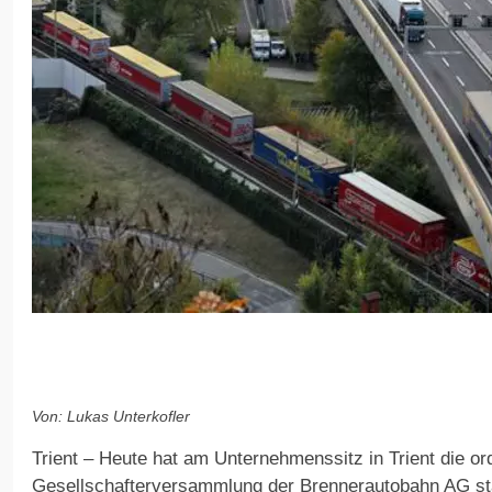
Von: Lukas Unterkofler
Trient – Heute hat am Unternehmenssitz in Trient die or
Gesellschafterversammlung der Brennerautobahn AG st