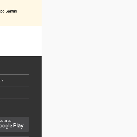
po Santini
ok