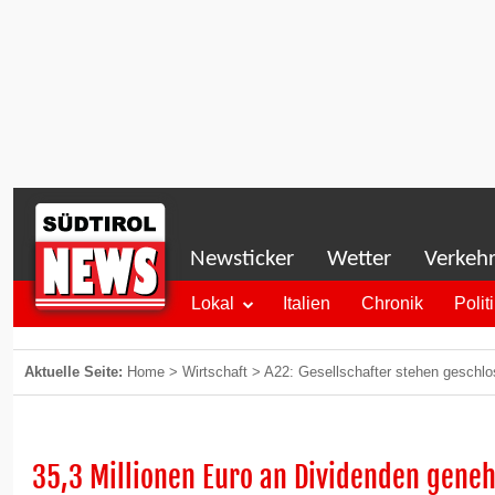
Newsticker
Wetter
Verkeh
Lokal
Italien
Chronik
Polit
Aktuelle Seite:
Home
>
Wirtschaft
>
A22: Gesellschafter stehen geschlo
35,3 Millionen Euro an Dividenden gene