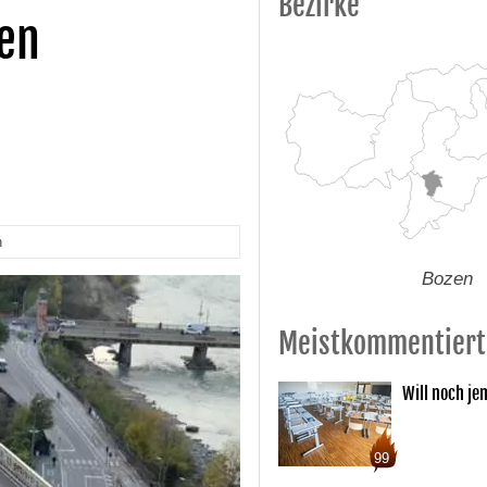
Bezirke
hen
n
Bozen
Meistkommentiert
Will noch je
99