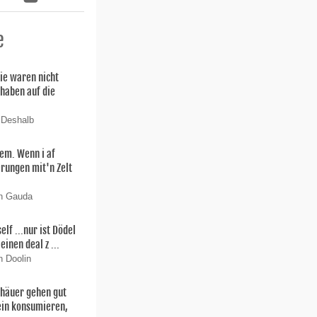
e
ie waren nicht
 haben auf die
 Deshalb
lem. Wenn i af
rungen mit'n Zelt
on Gauda
f ...nur ist Dödel
einen deal z ...
n Doolin
thäuer gehen gut
ein konsumieren,