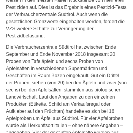
weisen in den meisten Fällen Rückstände von mehreren
Pestiziden auf. Dies ist das Ergebnis eines Pestizid-Tests
der Verbraucherzentrale Südtirol. Auch wenn die
gesetzlichen Grenzwerte eingehalten werden, fordert die
VZS weitere Schritte zur Verringerung der
Pestizidbelastung.
Die Verbraucherzentrale Südtirol hat zwischen Ende
September und Ende November 2018 insgesamt 20
Proben von Tafeläpfeln und sechs Proben von
Apfelsäften in verschiedenen Supermärkten und
Geschäften im Raum Bozen eingekauft. Gut ein Drittel
der Proben, sieben (von 20) bei den Äpfeln und zwei (von
sechs) bei den Apfelsäften, stammten aus biologischer
Landwirtschaft. Laut den Angaben zu den einzelnen
Produkten (Etikette, Schild am Verkaufsregal oder
Aufkleber auf den Früchten) handelte es sich bei 16
Apfelproben um Äpfel aus Südtirol. Für vier Apfelproben
wurde als Herkunftsort Italien – ohne nähere Angaben –
angegeben. Vier der gekauften Apfelsäfte wurden aus