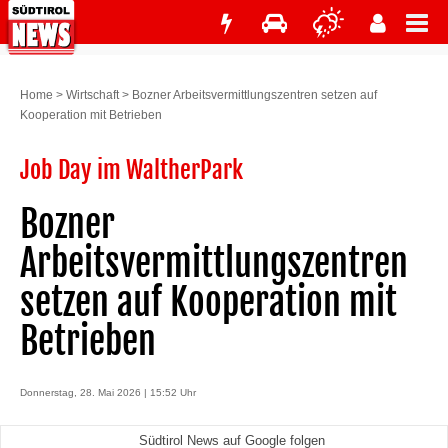
Home
>
Wirtschaft
>
Bozner Arbeitsvermittlungszentren setzen auf
Kooperation mit Betrieben
Job Day im WaltherPark
Bozner
Arbeitsvermittlungszentren
setzen auf Kooperation mit
Betrieben
Donnerstag, 28. Mai 2026 | 15:52 Uhr
Südtirol News auf Google folgen