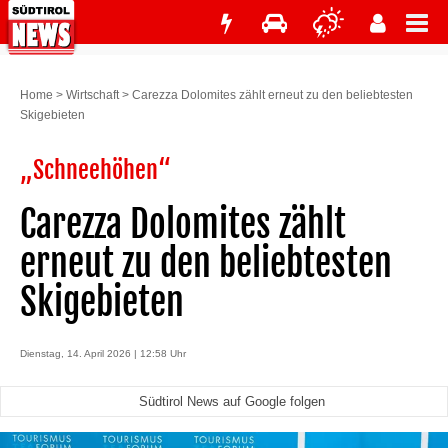
Home
>
Wirtschaft
>
Carezza Dolomites zählt erneut zu den beliebtesten
Skigebieten
„Schneehöhen“
Carezza Dolomites zählt
erneut zu den beliebtesten
Skigebieten
Dienstag, 14. April 2026 | 12:58 Uhr
Südtirol News auf Google folgen