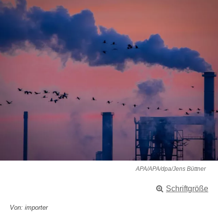
APA/APA/dpa/Jens Büttner
Schriftgröße
Von: importer