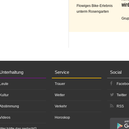
wird
Flowiges Bike-Erlebnis
unterm Rosengarten
Grup
Unterhaltung
Service
Social
Leute
Trauer
Facebo
Kultur
Wetter
Twitter
Abstimmung
Verkehr
RSS
Videos
Horoskop
Wer hätte das gedacht?