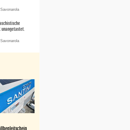
 Savonarola
aschistische
t unangetastet.
 Savonarola
llbegleitschein