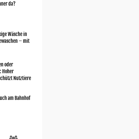
nner da?
kige Wäsche in
gewaschen – mit
n oder
: Hoher
chützt Nutztiere
uch am Bahnhof