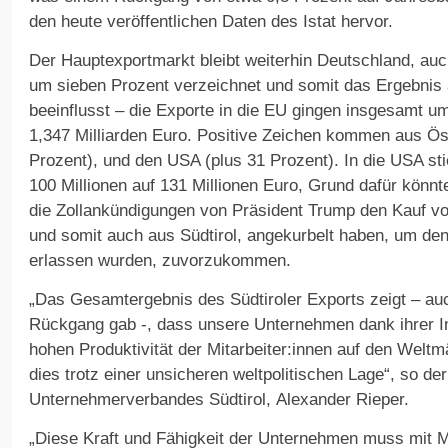
den heute veröffentlichen Daten des Istat hervor.
Der Hauptexportmarkt bleibt weiterhin Deutschland, au
um sieben Prozent verzeichnet und somit das Ergebnis
beeinflusst – die Exporte in die EU gingen insgesamt u
1,347 Milliarden Euro. Positive Zeichen kommen aus Öste
Prozent), und den USA (plus 31 Prozent). In die USA st
100 Millionen auf 131 Millionen Euro, Grund dafür könn
die Zollankündigungen von Präsident Trump den Kauf v
und somit auch aus Südtirol, angekurbelt haben, um den 
erlassen wurden, zuvorzukommen.
„Das Gesamtergebnis des Südtiroler Exports zeigt – au
Rückgang gab -, dass unsere Unternehmen dank ihrer In
hohen Produktivität der Mitarbeiter:innen auf den Weltmä
dies trotz einer unsicheren weltpolitischen Lage“, so de
Unternehmerverbandes Südtirol, Alexander Rieper.
„Diese Kraft und Fähigkeit der Unternehmen muss mit 