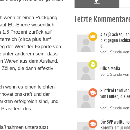
ch wenn er einen Rückgang
Letzte Kommentar
 auf EU-Ebene wesentlich
m 1,5 Prozent zurück auf
Alex@ ach so, ic
rreich (circa plus fünf
bist gegen Fschi
d ...
ieg der Wert der Exporte von
vor 1 Stunde von 
te unter anderem sein, dass
on Waren aus dem Ausland,
Zöllen, die dann effektiv
Olls a Mafia
vor 1 Stunde von 
ch wenn es einen leichten
Südtirol Land vo
novationskraft und der
von Leuten, die s
rkten erfolgreich sind, und
...
r Präsident des
vor 1 Stunde von
Die SVP wollte n
Maßnahmen unterstützt
Bozentrismus und