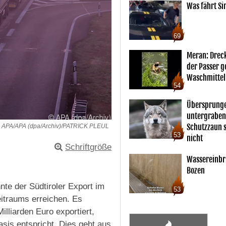
Was fährt Si
69
Meran: Drec
der Passer 
Waschmittel
54
Übersprunge
untergraben
Schutzzaun s
APA/APA (dpa/Archiv)/PATRICK PLEUL
53
nicht
Schriftgröße
Wassereinbr
Bozen
nte der Südtiroler Export im
53
eitraums erreichen. Es
lliarden Euro exportiert,
is entspricht. Dies geht aus