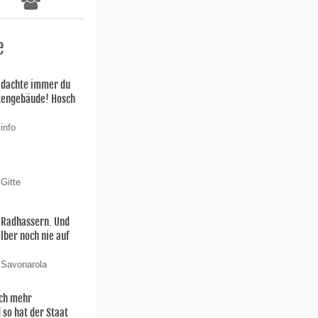
e
h dachte immer du
stengebäude! Hosch
info
Gitte
n Radhassern. Und
elber noch nie auf
 Savonarola
och mehr
 so hat der Staat