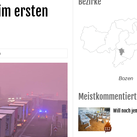
Bezirke
 im ersten
n
Bozen
Meistkommentiert
Will noch je
112