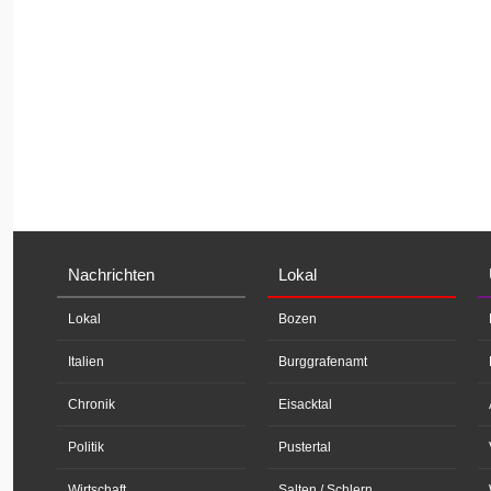
Nachrichten
Lokal
Lokal
Bozen
Italien
Burggrafenamt
Chronik
Eisacktal
Politik
Pustertal
Wirtschaft
Salten / Schlern