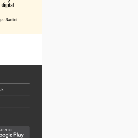
 digital
po Santini
ok