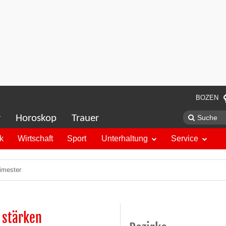
BOZEN
r
Horoskop
Trauer
ik
Wirtschaft
Sport
Unterhaltung
Service
rimester
 stärken