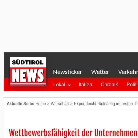
Newsticker
Wetter
Verkeh
Lokal
Italien
Chronik
Polit
Aktuelle Seite:
Home
>
Wirtschaft
>
Export leicht rückläufig im ersten T
Wettbewerbsfähigkeit der Unternehmen