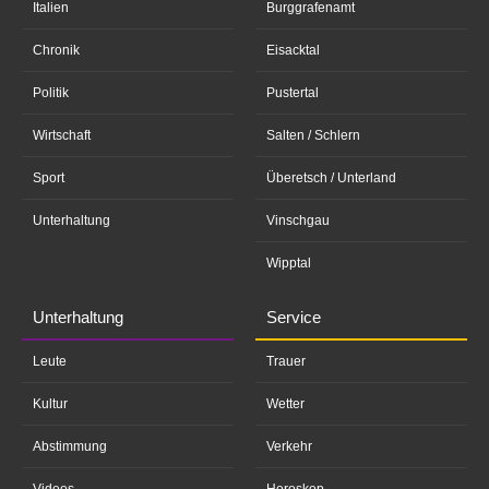
Italien
Burggrafenamt
Chronik
Eisacktal
Politik
Pustertal
Wirtschaft
Salten / Schlern
Sport
Überetsch / Unterland
Unterhaltung
Vinschgau
Wipptal
Unterhaltung
Service
Leute
Trauer
Kultur
Wetter
Abstimmung
Verkehr
Videos
Horoskop