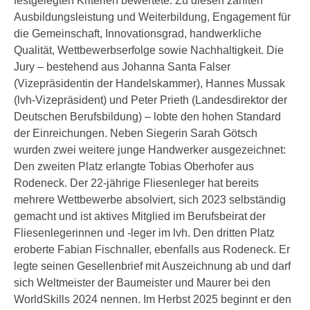
festgelegten Kriterien bewertete. Zu diesen zählten
Ausbildungsleistung und Weiterbildung, Engagement für
die Gemeinschaft, Innovationsgrad, handwerkliche
Qualität, Wettbewerbserfolge sowie Nachhaltigkeit. Die
Jury – bestehend aus Johanna Santa Falser
(Vizepräsidentin der Handelskammer), Hannes Mussak
(lvh-Vizepräsident) und Peter Prieth (Landesdirektor der
Deutschen Berufsbildung) – lobte den hohen Standard
der Einreichungen. Neben Siegerin Sarah Götsch
wurden zwei weitere junge Handwerker ausgezeichnet:
Den zweiten Platz erlangte Tobias Oberhofer aus
Rodeneck. Der 22-jährige Fliesenleger hat bereits
mehrere Wettbewerbe absolviert, sich 2023 selbständig
gemacht und ist aktives Mitglied im Berufsbeirat der
Fliesenlegerinnen und -leger im lvh. Den dritten Platz
eroberte Fabian Fischnaller, ebenfalls aus Rodeneck. Er
legte seinen Gesellenbrief mit Auszeichnung ab und darf
sich Weltmeister der Baumeister und Maurer bei den
WorldSkills 2024 nennen. Im Herbst 2025 beginnt er den