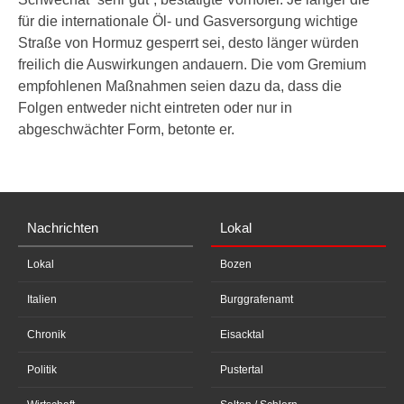
für die internationale Öl- und Gasversorgung wichtige
Straße von Hormuz gesperrt sei, desto länger würden
freilich die Auswirkungen andauern. Die vom Gremium
empfohlenen Maßnahmen seien dazu da, dass die
Folgen entweder nicht eintreten oder nur in
abgeschwächter Form, betonte er.
Nachrichten
Lokal
Lokal
Bozen
Italien
Burggrafenamt
Chronik
Eisacktal
Politik
Pustertal