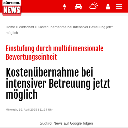
Home
>
Wirtschaft
>
Kostenübernahme bei intensiver Betreuung jetzt
möglich
Einstufung durch multidimensionale
Bewertungseinheit
Kostenübernahme bei
intensiver Betreuung jetzt
möglich
Mittwoch, 16. April 2025 | 11:24 Uhr
Südtirol News auf Google folgen