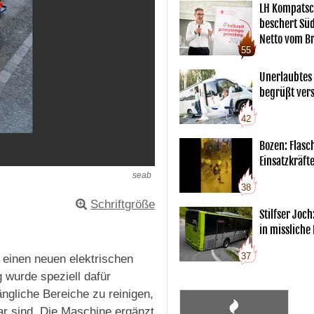
LH Kompatsc
beschert Sü
Netto vom Br
55
Unerlaubtes
begrüßt vers
42
Bozen: Flas
Einsatzkräft
seab
38
Schriftgröße
Stilfser Joch
in missliche
37
einen neuen elektrischen
wurde speziell dafür
gliche Bereiche zu reinigen,
r sind. Die Maschine ergänzt