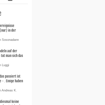
e
ereignisse
(nur) in der
.
on Sosonadann
adeln auf der
tut man sich das
n Luggi
das passiert ist
e - . Einige haben
n Andreas K.
 diesmal keine