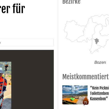
Bezirke
er für
n
Bozen
Meistkommentiert
“Kein Pickn
Toilettenben
Kassenbon”
75