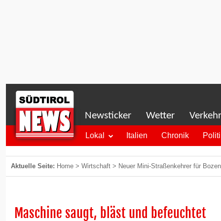
Newsticker
Wetter
Verkeh
Lokal
Italien
Chronik
Polit
Aktuelle Seite:
Home
>
Wirtschaft
>
Neuer Mini-Straßenkehrer für Bozen
Maschine saugt, bläst und befeuchtet