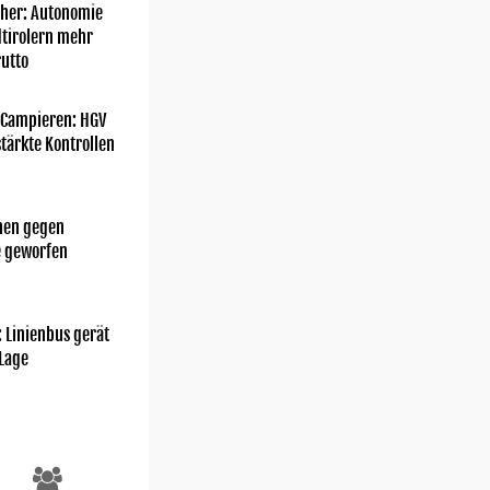
her: Autonomie
dtirolern mehr
utto
 Campieren: HGV
tärkte Kontrollen
chen gegen
e geworfen
: Linienbus gerät
 Lage