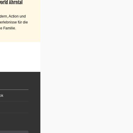
orld Ahrntal
ern, Action und
erlebnisse für die
e Familie.
ok