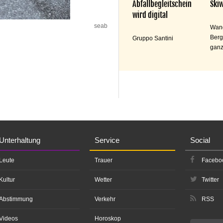
Abfallbegleitschein
Skiw
wird digital
seab
Wand
Berg
Gruppo Santini
ganz
Unterhaltung
Service
Social
Leute
Trauer
Facebo
Kultur
Wetter
Twitter
Abstimmung
Verkehr
RSS
Videos
Horoskop