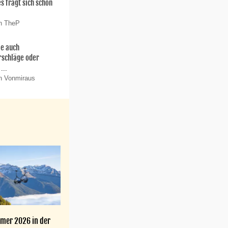
es fragt sich schon
on TheP
ie auch
rschläge oder
...
n Vonmiraus
mer 2026 in der