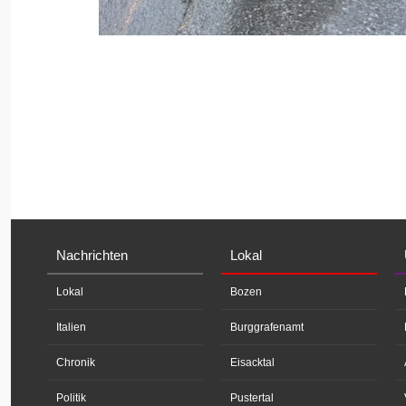
Nachrichten
Lokal
Lokal
Bozen
Italien
Burggrafenamt
Chronik
Eisacktal
Politik
Pustertal