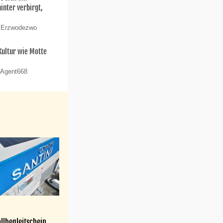
nter verbirgt,
n Erzwodezwo
 Kultur wie Motte
 Agent668
llbegleitschein