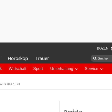
BOZEN
r
Horoskop
Trauer
ik
Wirtschaft
Sport
Unterhaltung
Service
Fokus des SBB