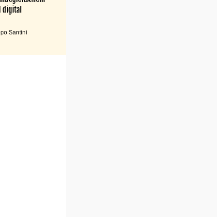
 digital
po Santini