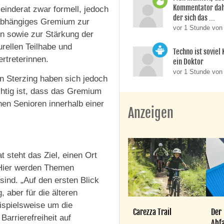
Kommentator dahi
inderat zwar formell, jedoch
der sich das ...
unabhängiges Gremium zur
vor 1 Stunde vo
en sowie zur Stärkung der
urellen Teilhabe und
Techno ist soviel
rtreterinnen.
ein Doktor
vor 1 Stunde von
on Sterzing haben sich jedoch
htig ist, dass das Gremium
chen Senioren innerhalb einer
Anzeigen
 steht das Ziel, einen Ort
. Hier werden Themen
ind. „Auf den ersten Blick
 aber für die älteren
ispielsweise um die
Carezza Trail
Der
arrierefreiheit auf
Abfa