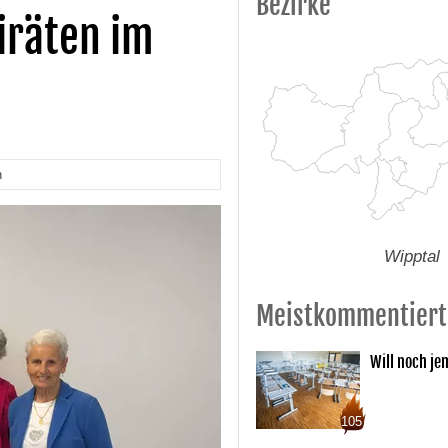
Bezirke
iräten im
n
Wipptal
Meistkommentiert
Will noch je
105