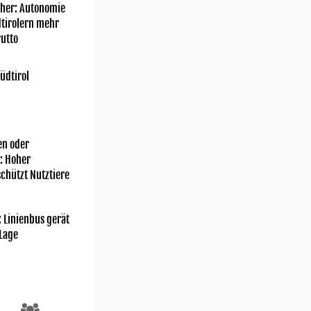
her: Autonomie
dtirolern mehr
utto
üdtirol
n oder
: Hoher
chützt Nutztiere
: Linienbus gerät
 Lage