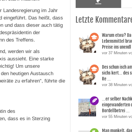
er Landesregierung im Jahr
d eingeführt. Das heißt, dass
Letzte Kommentar
n und dass dieser auch tätig
ndespräsidentin der
Warum etwa? Da 
nn des Treffens.
Lebensmittel bra
Preise ins unendl 
nd, werden wir als
vor 37 Minuten 
xis aussieht. Eine starke
wichtig! Um unsere
Des schun isch am
sichs kert... des
 den heutigen Austausch
Re ...
eiräte zu erfahren“, führte die
vor 38 Minuten 
...er selber Nac
eingewanderten 
Bordellbetrei ...
tin des
vor 55 Minuten v
n, dass es in Sterzing
Man munkelt, das