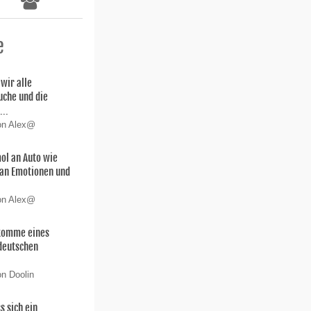
e
wir alle
uche und die
...
von Alex@
ol an Auto wie
 san Emotionen und
von Alex@
hkomme eines
deutschen
on Doolin
s sich ein