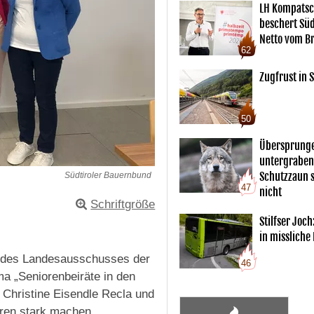
LH Kompatsc
beschert Sü
Netto vom Br
62
Zugfrust in S
50
Übersprunge
untergraben
Schutzzaun s
Südtiroler Bauernbund
47
nicht
Schriftgröße
Stilfser Joch
in missliche
der des Landesausschusses der
46
a „Seniorenbeiräte in den
t Christine Eisendle Recla und
oren stark machen.