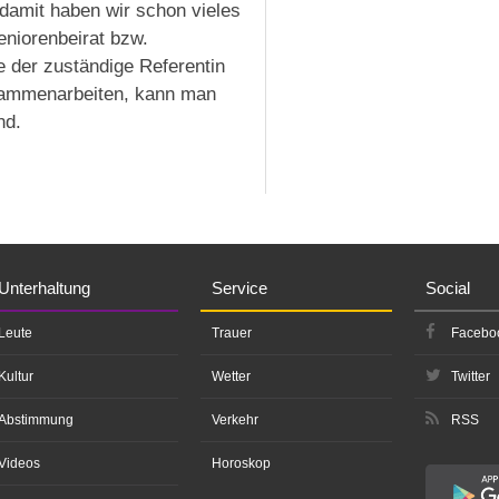
damit haben wir schon vieles
eniorenbeirat bzw.
 der zuständige Referentin
usammenarbeiten, kann man
nd.
Unterhaltung
Service
Social
Leute
Trauer
Facebo
Kultur
Wetter
Twitter
Abstimmung
Verkehr
RSS
Videos
Horoskop