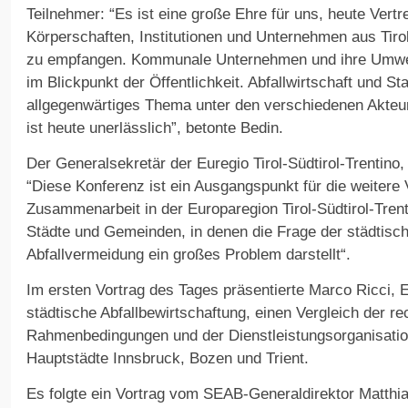
Teilnehmer: “Es ist eine große Ehre für uns, heute Vertr
Körperschaften, Institutionen und Unternehmen aus Tirol
zu empfangen. Kommunale Unternehmen und ihre Umwelt
im Blickpunkt der Öffentlichkeit. Abfallwirtschaft und St
allgegenwärtiges Thema unter den verschiedenen Akte
ist heute unerlässlich”, betonte Bedin.
Der Generalsekretär der Euregio Tirol-Südtirol-Trentino,
“Diese Konferenz ist ein Ausgangspunkt für die weitere 
Zusammenarbeit in der Europaregion Tirol-Südtirol-Trent
Städte und Gemeinden, in denen die Frage der städtisc
Abfallvermeidung ein großes Problem darstellt“.
Im ersten Vortrag des Tages präsentierte Marco Ricci, E
städtische Abfallbewirtschaftung, einen Vergleich der re
Rahmenbedingungen und der Dienstleistungsorganisation
Hauptstädte Innsbruck, Bozen und Trient.
Es folgte ein Vortrag vom SEAB-Generaldirektor Matthi