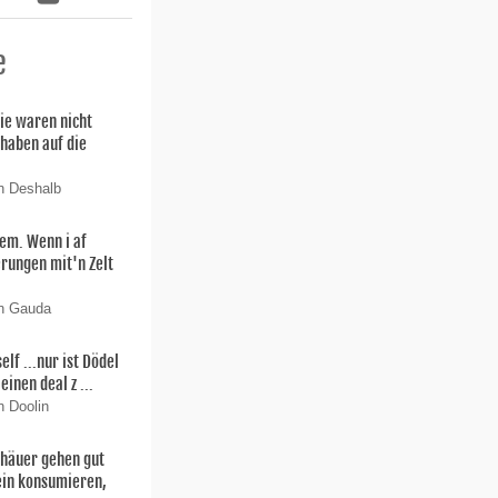
e
ie waren nicht
 haben auf die
n Deshalb
lem. Wenn i af
rungen mit'n Zelt
on Gauda
f ...nur ist Dödel
einen deal z ...
n Doolin
thäuer gehen gut
ein konsumieren,