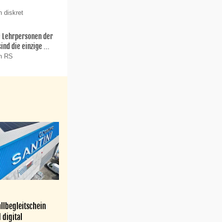
 diskret
ie Lehrpersonen der
nd die einzige ...
on RS
llbegleitschein
 digital