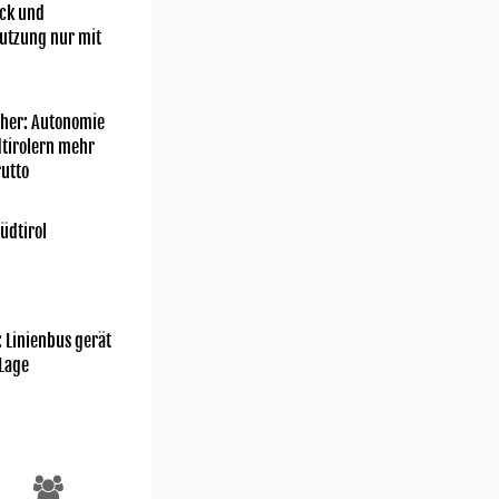
ick und
utzung nur mit
her: Autonomie
dtirolern mehr
utto
üdtirol
: Linienbus gerät
 Lage