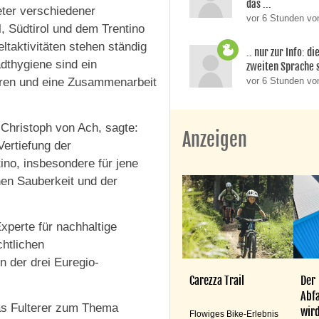
das ...
eter verschiedener
vor 6 Stunden von
, Südtirol und dem Trentino
aktivitäten stehen ständig
.. nur zur Info: d
adthygiene sind ein
zweiten Sprache si
uren und eine Zusammenarbeit
vor 6 Stunden v
 Christoph von Ach, sagte:
Anzeigen
Vertiefung der
ino, insbesondere für jene
hen Sauberkeit und der
xperte für nachhaltige
chtlichen
 der drei Euregio-
Carezza Trail
Der
Abfa
as Fulterer zum Thema
wird
Flowiges Bike-Erlebnis