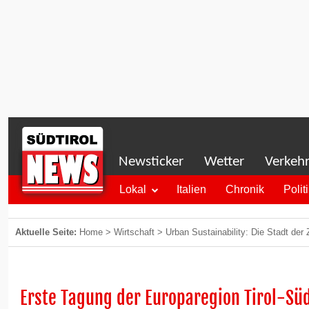
Newsticker
Wetter
Verkeh
Lokal
Italien
Chronik
Polit
Aktuelle Seite:
Home
>
Wirtschaft
>
Urban Sustainability: Die Stadt der 
Erste Tagung der Europaregion Tirol-Süd