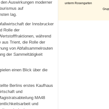
uf den Auswirkungen moderner
unterm Rosengarten
Tourismus auf
Grup
nsten lag.
allwirtschaft der Innsbrucker
d Rolle der
Wertstofffraktionen, während
aus Trient, die Rolle der
anung von Abfallsammelrouten
ung der Sammeltätigkeit
ielen einen Blick über die
ellte Berlins erstes Kaufhaus
irtschaft und
 Magistratsabteilung MA48
entlichkeitsarbeit und