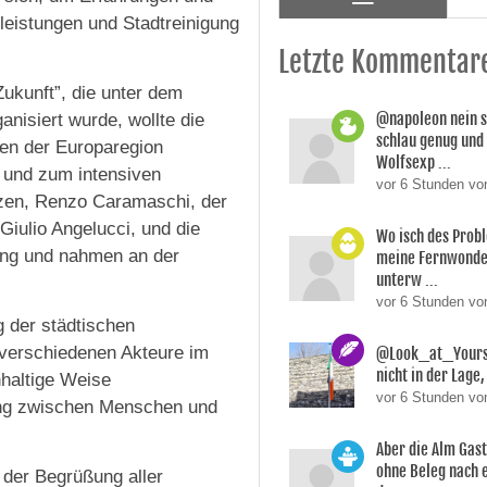
eistungen und Stadtreinigung
Letzte Kommentar
Zukunft”, die unter dem
@napoleon nein s
anisiert wurde, wollte die
schlau genug und
len der Europaregion
Wolfsexp ...
 und zum intensiven
vor 6 Stunden vo
zen, Renzo Caramaschi, der
Giulio Angelucci, und die
Wo isch des Prob
dung und nahmen an der
meine Fernwonde
unterw ...
vor 6 Stunden v
 der städtischen
e verschiedenen Akteure im
@Look_at_Yoursel
nicht in der Lage, 
hhaltige Weise
vor 6 Stunden vo
ung zwischen Menschen und
Aber die Alm Gas
ohne Beleg nach 
 der Begrüßung aller