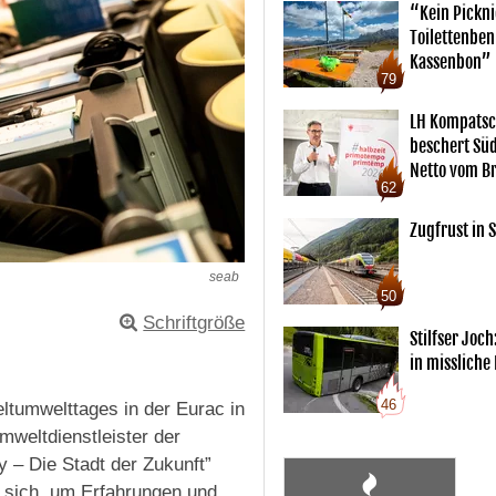
“Kein Pickn
Toilettenben
Kassenbon”
79
LH Kompatsc
beschert Sü
Netto vom Br
62
Zugfrust in S
seab
50
Schriftgröße
Stilfser Joch
in missliche
46
ltumwelttages in der Eurac in
mweltdienstleister der
y – Die Stadt der Zukunft”
n sich, um Erfahrungen und