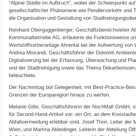
“Alpine Städte im Aufbruch”, wobei der Schwerpunkt a
gesellschaftlicher Phänomene wie Pendlerverkehr und 
die Organisation und Gestaltung von Stadtreinigungsdie
Reinhard Oberguggenberger, Geschäftsbereichsleiter Abf
Kommunalbetriebe AG, erläuterte die Funktionsweise un
Wertstoffsortieranlage Ahrental bei der Aufwertung von 
Andrea Miorandi, Geschäftsführer der Dolomiti Ambiente 
Digitalisierung bei der Erfassung, Überwachung und Pl
und der Stadtreinigung sowie das Thema Dekarbonisier
beleuchtete.
Der Nachmittag bot Gelegenheit, mit Best-Practice-Beisp
Grenzen der Europaregion hinaus zu werfen.
Melanie Gille, Geschäftsführerin der NochMall GmbH, st
für Second-Hand-Artikel vor: ein Ort, an dem Kreislaufw
Abfallvermeidung erlebbar sind. Josef Thon, Leiter der
Wien, und Martina Ableidinger, Leiterin der Abteilung Öff