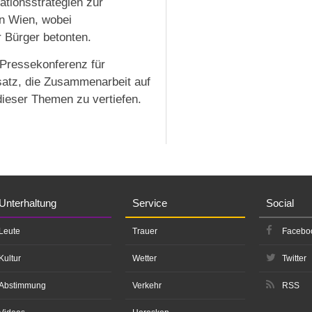
tionsstrategien zur
in Wien, wobei
 Bürger betonten.
 Pressekonferenz für
satz, die Zusammenarbeit auf
ieser Themen zu vertiefen.
Unterhaltung
Service
Social
Leute
Trauer
Facebo
Kultur
Wetter
Twitter
Abstimmung
Verkehr
RSS