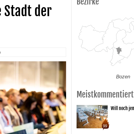
Bezirke
e Stadt der
n
Bozen
Meistkommentiert
Will noch je
99