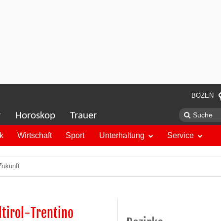
BOZEN
r
Horoskop
Trauer
ik
Wirtschaft
Sport
Unterhaltung
Service
Zukunft
tirol-Trentino