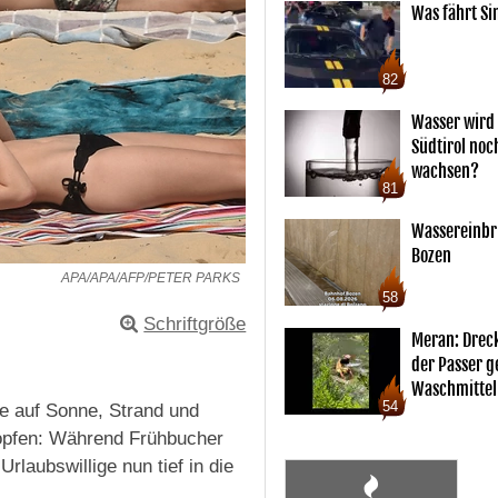
Was fährt Si
82
Wasser wird 
Südtirol noc
wachsen?
81
Wassereinbr
Bozen
APA/APA/AFP/PETER PARKS
58
Schriftgröße
Meran: Drec
der Passer 
Waschmittel
54
e auf Sonne, Strand und
opfen: Während Frühbucher
laubswillige nun tief in die