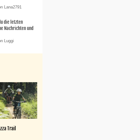
on Lana2791
u die letzten
ne Nachrichten und
on Luggi
zza Trail