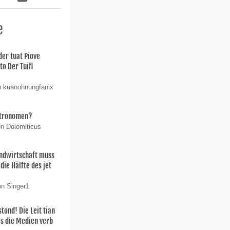
e
der tuat Piove
o Der Tuifl
n kuanohnungfanix
stronomen?
on Dolomiticus
ndwirtschaft muss
die Hälfte des jet
on Singer1
ond! Die Leit tian
os die Medien verb