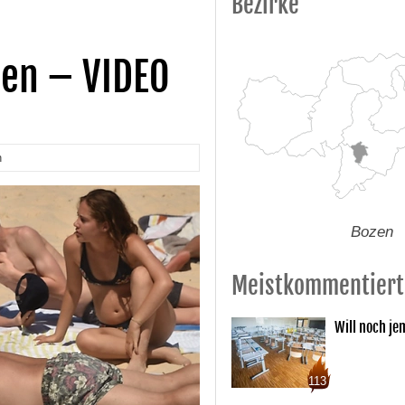
Bezirke
en – VIDEO
n
Bozen
Meistkommentiert
Will noch je
113