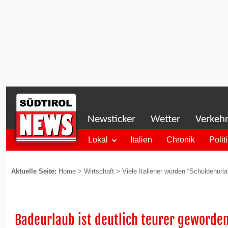
Newsticker
Wetter
Verkeh
Lokal
Italien
Chronik
Polit
Aktuelle Seite:
Home
>
Wirtschaft
>
Viele Italiener würden “Schuldenu
Badeurlaub ist deutlich teurer geworde