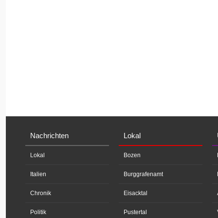
Nachrichten
Lokal
Lokal
Bozen
Italien
Burggrafenamt
Chronik
Eisacktal
Politik
Pustertal