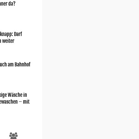
nner da?
knapp: Darf
h weiter
uch am Bahnhof
kige Wäsche in
gewaschen – mit