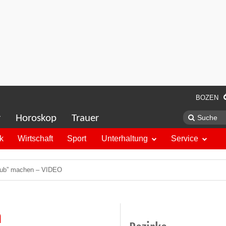
BOZEN
r
Horoskop
Trauer
ik
Wirtschaft
Sport
Unterhaltung
Service
rlaub” machen – VIDEO
n