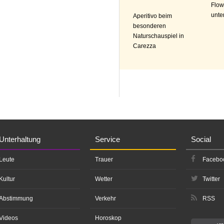
Flow
unte
Aperitivo beim
besonderen
Naturschauspiel in
Carezza
Unterhaltung
Service
Social
Leute
Trauer
Facebo
Kultur
Wetter
Twitter
Abstimmung
Verkehr
RSS
Videos
Horoskop