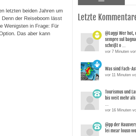
den letzten beiden Jahren um
Letzte Kommentar
n. Denn der Reiseboom lässt
ie Wenigsten in Frage: Für
@Luggi Wer hot, 
 Option. Das aber kann
sempre sul bagnat
scheißt o ...
vor 7 Minuten vo
Was sind Fach-A
vor 11 Minuten v
Tourismus und La
bis weit mehr als 
...
vor 16 Minuten v
@pp der Hausverst
lei mear lousn w