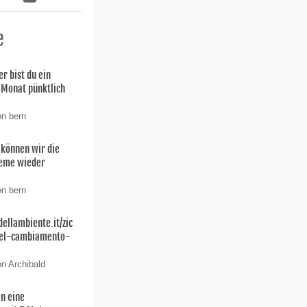
e
r bist du ein
 Monat pünktlich
on bern
können wir die
leme wieder
on bern
dellambiente.it/zic
del-cambiamento-
on Archibald
en eine