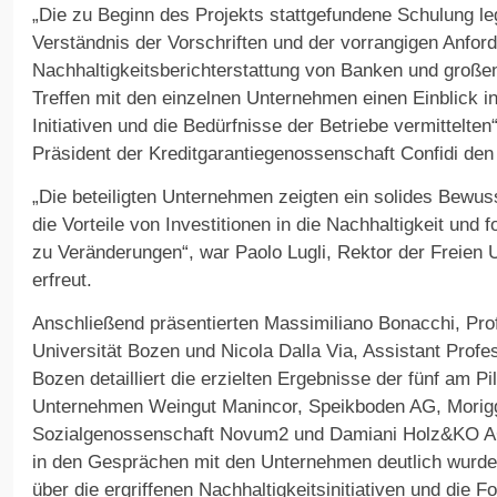
„Die zu Beginn des Projekts stattgefundene Schulung le
Verständnis der Vorschriften und der vorrangigen Anfor
Nachhaltigkeitsberichterstattung von Banken und groß
Treffen mit den einzelnen Unternehmen einen Einblick i
Initiativen und die Bedürfnisse der Betriebe vermittelten“
Präsident der Kreditgarantiegenossenschaft Confidi den 
„Die beteiligten Unternehmen zeigten ein solides Bewus
die Vorteile von Investitionen in die Nachhaltigkeit und f
zu Veränderungen“, war Paolo Lugli, Rektor der Freien U
erfreut.
Anschließend präsentierten Massimiliano Bonacchi, Pro
Universität Bozen und Nicola Dalla Via, Assistant Profe
Bozen detailliert die erzielten Ergebnisse der fünf am Pil
Unternehmen Weingut Manincor, Speikboden AG, Mori
Sozialgenossenschaft Novum2 und Damiani Holz&KO AG.
in den Gesprächen mit den Unternehmen deutlich wurde
über die ergriffenen Nachhaltigkeitsinitiativen und die Fo