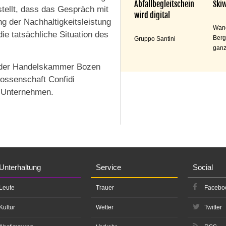
Abfallbegleitschein
Skiw
tellt, dass das Gespräch mit
wird digital
 der Nachhaltigkeitsleistung
Wand
ie tatsächliche Situation des
Berg
Gruppo Santini
ganz
är der Handelskammer Bozen
nossenschaft Confidi
f Unternehmen.
Unterhaltung
Service
Social
Leute
Trauer
Facebo
Kultur
Wetter
Twitter