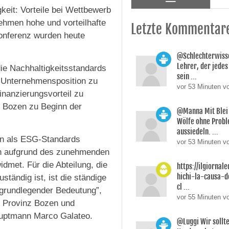
keit: Vorteile bei Wettbewerb
nehmen hohe und vorteilhafte
Letzte Kommentar
konferenz wurden heute
@Schlechterwisse
Lehrer, der jedes
die Nachhaltigkeitsstandards
sein ...
e Unternehmensposition zu
vor 53 Minuten v
nanzierungsvorteil zu
r Bozen zu Beginn der
@Manna Mit Blei 
Wölfe ohne Prob
aussiedeln. ...
in als ESG-Standards
vor 53 Minuten v
ch aufgrund des zunehmenden
dmet. Für die Abteilung, die
https://ilgiornale
hichi-la-causa-
uständig ist, ist die ständige
cl ...
grundlegender Bedeutung”,
vor 55 Minuten v
n Provinz Bozen und
auptmann Marco Galateo.
@Luggi Wir sollt