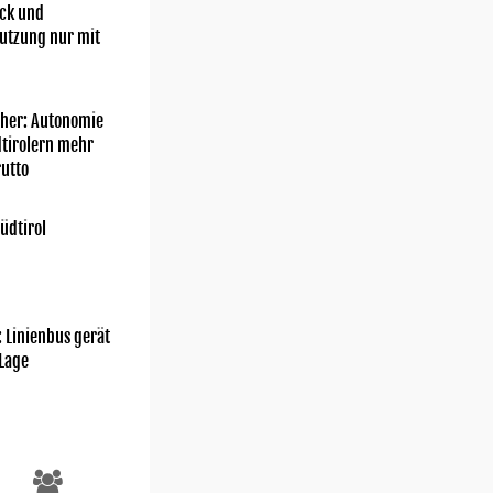
ick und
utzung nur mit
her: Autonomie
dtirolern mehr
utto
üdtirol
: Linienbus gerät
 Lage