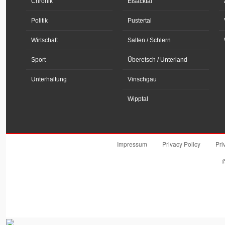
Chronik
Eisacktal
Politik
Pustertal
Wirtschaft
Salten / Schlern
Sport
Überetsch / Unterland
Unterhaltung
Vinschgau
Wipptal
Impressum
Privacy Policy
Pri