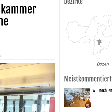
Bezirke
lskammer
he
n
Bozen
Meistkommentiert
Will noch je
81