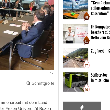
“Kein Pickn
Toilettenben
Kassenbon”
78
LH Kompatsc
beschert Sü
Netto vom Br
61
Zugfrust in S
47
hk
Stilfser Joch
in missliche
Schriftgröße
46
ammenarbeit mit dem Land
der Freien Universität Bozen