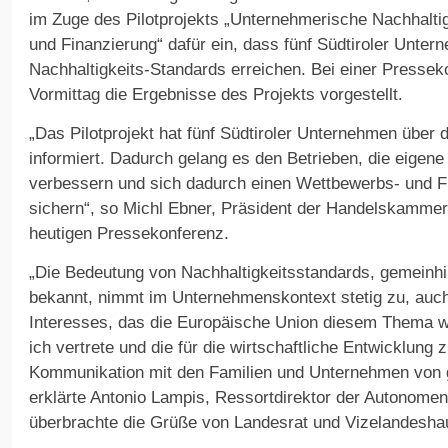
im Zuge des Pilotprojekts „Unternehmerische Nachhaltig
und Finanzierung“ dafür ein, dass fünf Südtiroler Unter
Nachhaltigkeits-Standards erreichen. Bei einer Presse
Vormittag die Ergebnisse des Projekts vorgestellt.
„Das Pilotprojekt hat fünf Südtiroler Unternehmen über 
informiert. Dadurch gelang es den Betrieben, die eigen
verbessern und sich dadurch einen Wettbewerbs- und Fi
sichern“, so Michl Ebner, Präsident der Handelskamme
heutigen Pressekonferenz.
„Die Bedeutung von Nachhaltigkeitsstandards, gemeinh
bekannt, nimmt im Unternehmenskontext stetig zu, au
Interesses, das die Europäische Union diesem Thema wi
ich vertrete und die für die wirtschaftliche Entwicklung z
Kommunikation mit den Familien und Unternehmen von 
erklärte Antonio Lampis, Ressortdirektor der Autonome
überbrachte die Grüße von Landesrat und Vizelandesh