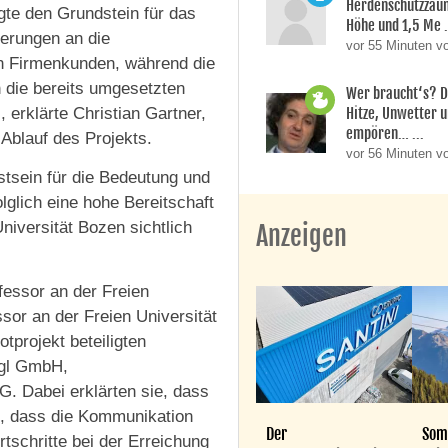
Herdenschutzzaun
gte den Grundstein für das
Höhe und 1,5 Me .
derungen an die
vor 55 Minuten v
en Firmenkunden, während die
n die bereits umgesetzten
Wer braucht‘s? D
, erklärte Christian Gartner,
Hitze, Unwetter 
empören… ...
Ablauf des Projekts.
vor 56 Minuten v
stsein für die Bedeutung und
olglich eine hohe Bereitschaft
niversität Bozen sichtlich
Anzeigen
fessor an der Freien
ssor an der Freien Universität
otprojekt beteiligten
ggl GmbH,
 Dabei erklärten sie, dass
, dass die Kommunikation
Der
Som
rtschritte bei der Erreichung