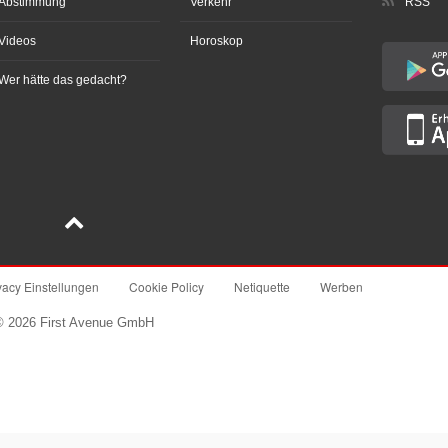
Abstimmung
Verkehr
RSS
Videos
Horoskop
Wer hätte das gedacht?
vacy Einstellungen
Cookie Policy
Netiquette
Werben
© 2026 First Avenue GmbH