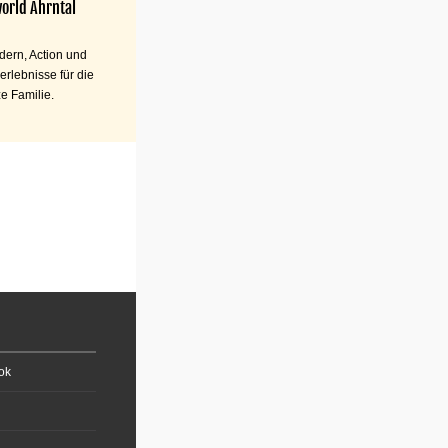
orld Ahrntal
ern, Action und
erlebnisse für die
e Familie.
ok