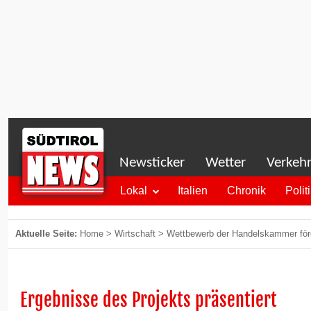
Newsticker
Wetter
Verkeh
Lokal
Italien
Chronik
Polit
Aktuelle Seite:
Home
>
Wirtschaft
>
Wettbewerb der Handelskammer förd
Ergebnisse des Projekts präsentiert