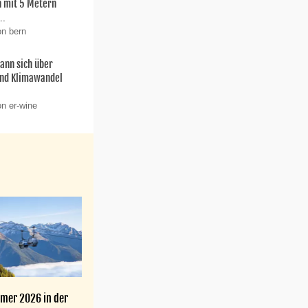
 mit 5 Metern
..
on bern
ann sich über
und Klimawandel
on er-wine
mer 2026 in der