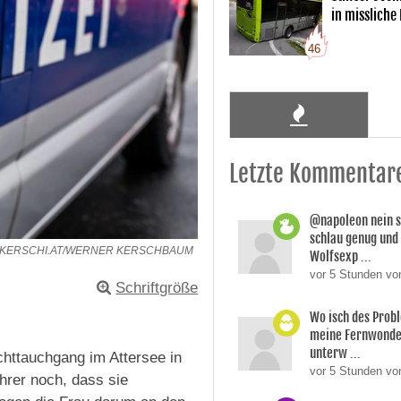
in missliche
46
Letzte Kommentar
@napoleon nein s
schlau genug und
OKERSCHI.AT/WERNER KERSCHBAUM
Wolfsexp ...
vor 5 Stunden vo
Schriftgröße
Wo isch des Prob
meine Fernwonde
unterw ...
chttauchgang im Attersee in
vor 5 Stunden v
hrer noch, dass sie