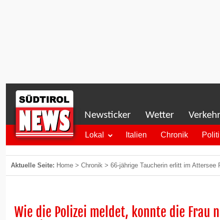
Newsticker
Wetter
Verkeh
Lokal
Italien
Chronik
Polit
Aktuelle Seite:
Home
>
Chronik
>
66-jährige Taucherin erlitt im Attersee
Wie die Polizei meldet, konnte die Frau 