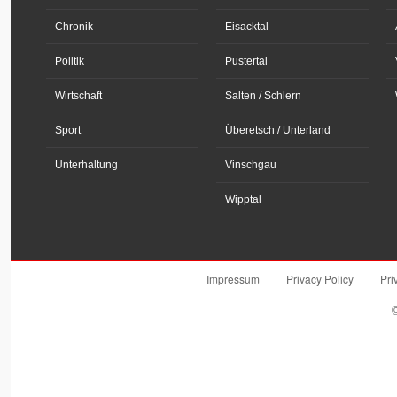
Chronik
Eisacktal
Politik
Pustertal
Wirtschaft
Salten / Schlern
Sport
Überetsch / Unterland
Unterhaltung
Vinschgau
Wipptal
Impressum
Privacy Policy
Pri