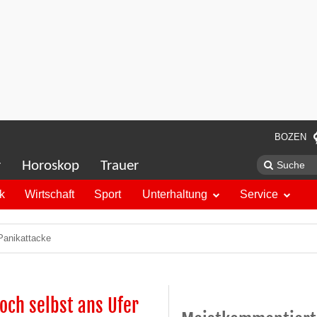
BOZEN
r
Horoskop
Trauer
ik
Wirtschaft
Sport
Unterhaltung
Service
 Panikattacke
noch selbst ans Ufer