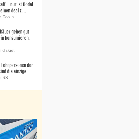
f ...nur ist Dödel
einen deal z ...
n Doolin
thäuer gehen gut
ein konsumieren,
 diskret
ie Lehrpersonen der
nd die einzige ...
on RS