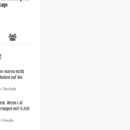
 Lage
e
ie waren nicht
 haben auf die
n Deshalb
lem. Wenn i af
rungen mit'n Zelt
on Gauda