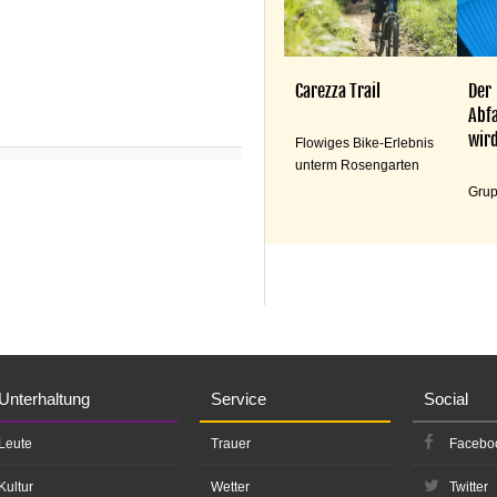
Carezza Trail
Der
Abfa
wird
Flowiges Bike-Erlebnis
unterm Rosengarten
Grup
Unterhaltung
Service
Social
Leute
Trauer
Facebo
Kultur
Wetter
Twitter