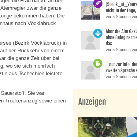
zogen die Frau darum an den
@Look_at_Yoursel
 Atemregler zwar die ganze
nicht in der Lage, 
e Lunge bekommen haben. Die
vor 5 Stunden vo
enhaus nach Vöcklabruck
Aber die Alm Gas
ohne Beleg nach 
ersee (Bezirk Vöcklabruck) in
das ...
vor 5 Stunden von
s auf der Rückkehr von einem
ar die ganze Zeit über bei
.. nur zur Info: d
, wo sie sich mehrfach
zweiten Sprache si
tin aus Tschechien leistete
vor 5 Stunden v
 Sauerstoff. Sie war
Anzeigen
en Trockenanzug sowie einen