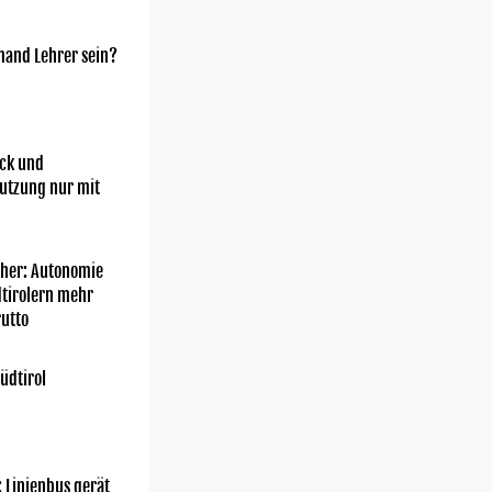
mand Lehrer sein?
ick und
utzung nur mit
her: Autonomie
dtirolern mehr
utto
üdtirol
: Linienbus gerät