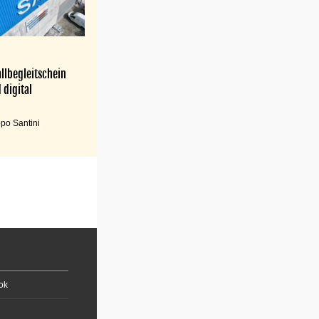
llbegleitschein
 digital
po Santini
ok