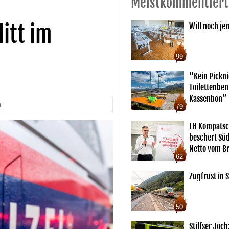
Meistkommentiert
itt im
Will noch je
99
“Kein Pickn
Toilettenben
Kassenbon”
n
79
LH Kompatsc
beschert Sü
Netto vom Br
62
Zugfrust in S
50
Stilfser Joch