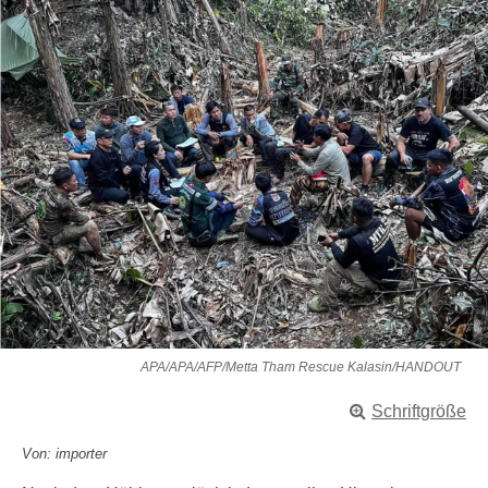
APA/APA/AFP/Metta Tham Rescue Kalasin/HANDOUT
Schriftgröße
Von: importer