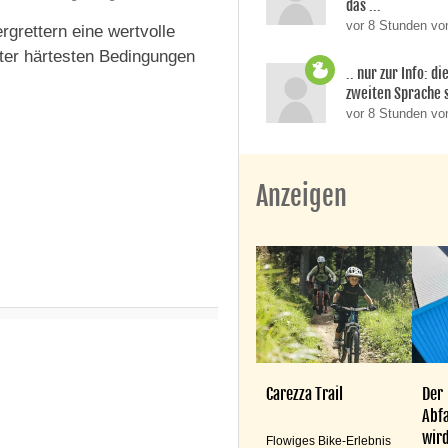
das ...
vor 8 Stunden von
ergrettern eine wertvolle
nter härtesten Bedingungen
.. nur zur Info: d
zweiten Sprache si
vor 8 Stunden v
Anzeigen
Carezza Trail
Der
Abfa
wird
Flowiges Bike-Erlebnis