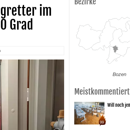
Bezirke
rgretter im
20 Grad
n
Bozen
Meistkommentiert
Will noch je
99