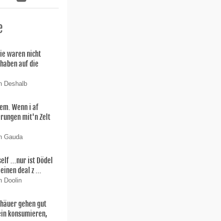
e
ie waren nicht
 haben auf die
n Deshalb
lem. Wenn i af
rungen mit'n Zelt
on Gauda
f ...nur ist Dödel
einen deal z ...
n Doolin
thäuer gehen gut
ein konsumieren,