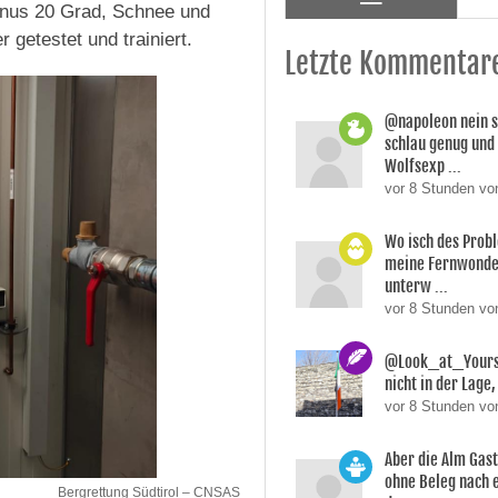
inus 20 Grad, Schnee und
getestet und trainiert.
Letzte Kommentar
@napoleon nein s
schlau genug und
Wolfsexp ...
vor 8 Stunden vo
Wo isch des Prob
meine Fernwonde
unterw ...
vor 8 Stunden v
@Look_at_Yoursel
nicht in der Lage, 
vor 8 Stunden vo
Aber die Alm Gas
ohne Beleg nach 
Bergrettung Südtirol – CNSAS