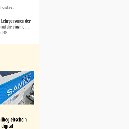
 diskret
ie Lehrpersonen der
nd die einzige ...
on RS
llbegleitschein
 digital