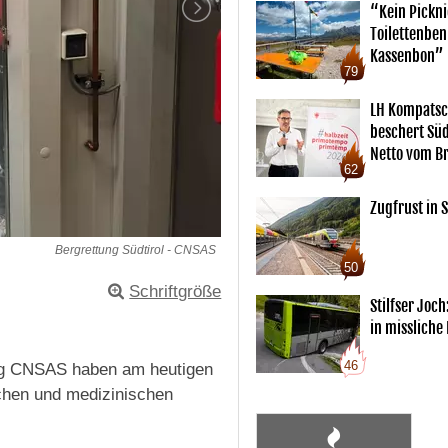
“Kein Pickn
Toilettenben
Kassenbon”
79
LH Kompatsc
beschert Sü
Netto vom Br
62
Zugfrust in S
Bergrettung Südtirol - CNSAS
50
Schriftgröße
Stilfser Joch
in missliche
46
ung CNSAS haben am heutigen
schen und medizinischen