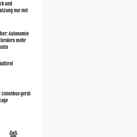
ick und
utzung nur mit
her: Autonomie
dtirolern mehr
utto
üdtirol
Bergrettung Südtirol - CNSAS
: Linienbus gerät
 Lage