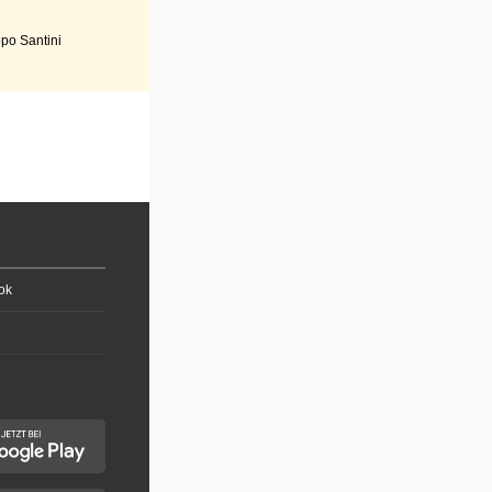
po Santini
ok