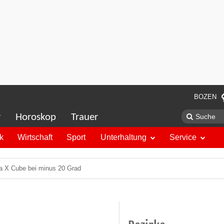
BOZEN
r
Horoskop
Trauer
ik
Wirtschaft
Sport
Unterhaltung
Service
rra X Cube bei minus 20 Grad