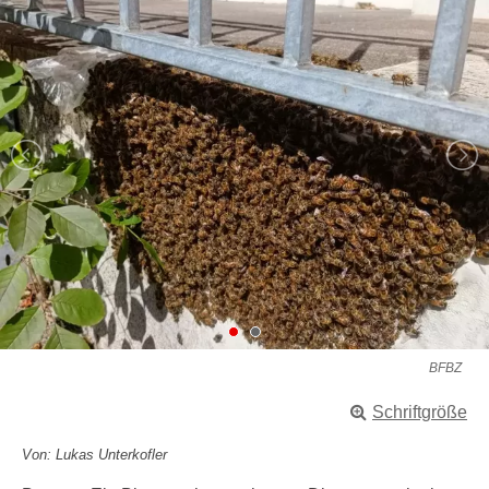
BFBZ
Schriftgröße
Von: Lukas Unterkofler