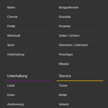
Italien
Burggrafenamt
Chronik
Eisacktal
Politik
Pustertal
Wirtschaft
Salten / Schlern
Sport
Überetsch / Unterland
Unterhaltung
Vinschgau
Wipptal
Unterhaltung
Service
Leute
Trauer
Kultur
Wetter
Abstimmung
Verkehr