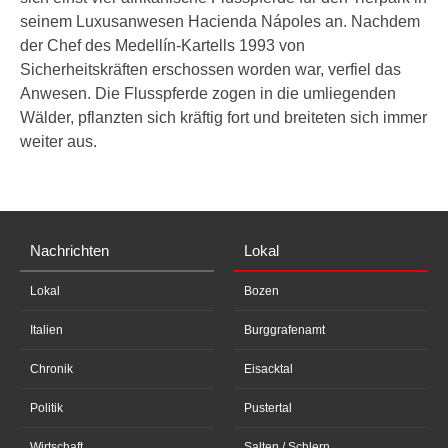
seinem Luxusanwesen Hacienda Nápoles an. Nachdem
der Chef des Medellín-Kartells 1993 von
Sicherheitskräften erschossen worden war, verfiel das
Anwesen. Die Flusspferde zogen in die umliegenden
Wälder, pflanzten sich kräftig fort und breiteten sich immer
weiter aus.
Nachrichten
Lokal
Lokal
Bozen
Italien
Burggrafenamt
Chronik
Eisacktal
Politik
Pustertal
Wirtschaft
Salten / Schlern