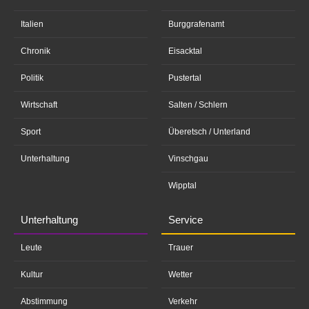
Italien
Burggrafenamt
Chronik
Eisacktal
Politik
Pustertal
Wirtschaft
Salten / Schlern
Sport
Überetsch / Unterland
Unterhaltung
Vinschgau
Wipptal
Unterhaltung
Service
Leute
Trauer
Kultur
Wetter
Abstimmung
Verkehr