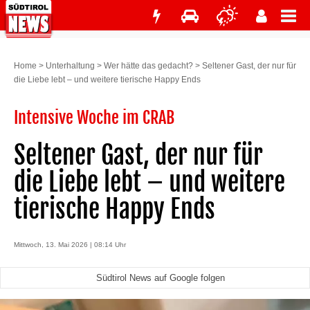
Home
>
Unterhaltung
>
Wer hätte das gedacht?
>
Seltener Gast, der nur für
die Liebe lebt – und weitere tierische Happy Ends
Intensive Woche im CRAB
Seltener Gast, der nur für
die Liebe lebt – und weitere
tierische Happy Ends
Mittwoch, 13. Mai 2026 | 08:14 Uhr
Südtirol News auf Google folgen