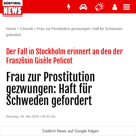
Home
>
Chronik
>
Frau zur Prostitution gezwungen: Haft für Schweden
gefordert
Der Fall in Stockholm erinnert an den der
Französin Gisèle Pelicot
Frau zur Prostitution
gezwungen: Haft für
Schweden gefordert
Dienstag, 26. Mai 2026 | 08:32 Uhr
Südtirol News auf Google folgen