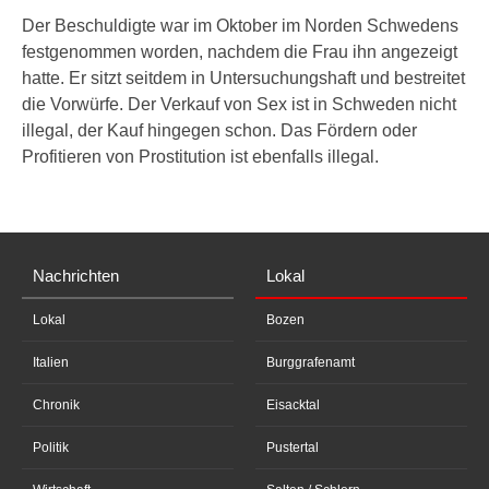
Der Beschuldigte war im Oktober im Norden Schwedens
festgenommen worden, nachdem die Frau ihn angezeigt
hatte. Er sitzt seitdem in Untersuchungshaft und bestreitet
die Vorwürfe. Der Verkauf von Sex ist in Schweden nicht
illegal, der Kauf hingegen schon. Das Fördern oder
Profitieren von Prostitution ist ebenfalls illegal.
Nachrichten
Lokal
Lokal
Bozen
Italien
Burggrafenamt
Chronik
Eisacktal
Politik
Pustertal