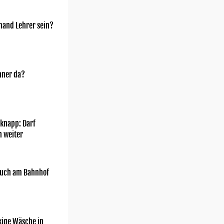
mand Lehrer sein?
nner da?
knapp: Darf
h weiter
uch am Bahnhof
kige Wäsche in