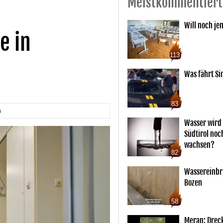
Meistkommentiert
Will noch je
e in
113
Was fährt Si
83
n
Wasser wird 
Südtirol noc
wachsen?
82
Wassereinbr
Bozen
58
Meran: Drec