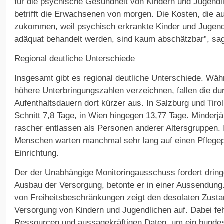
für die psychische Gesundheit von Kindern und Jugendl
betrifft die Erwachsenen von morgen. Die Kosten, die 
zukommen, weil psychisch erkrankte Kinder und Jugend
adäquat behandelt werden, sind kaum abschätzbar”, sag
Regional deutliche Unterschiede
Insgesamt gibt es regional deutliche Unterschiede. Wä
höhere Unterbringungszahlen verzeichnen, fallen die dur
Aufenthaltsdauern dort kürzer aus. In Salzburg und Tiro
Schnitt 7,8 Tage, in Wien hingegen 13,77 Tage. Minderj
rascher entlassen als Personen anderer Altersgruppen. 
Menschen warten manchmal sehr lang auf einen Pflegepl
Einrichtung.
Der der Unabhängige Monitoringausschuss fordert dring
Ausbau der Versorgung, betonte er in einer Aussendung
von Freiheitsbeschränkungen zeigt den desolaten Zusta
Versorgung von Kindern und Jugendlichen auf. Dabei feh
Ressourcen und aussagekräftigen Daten, um ein bundes