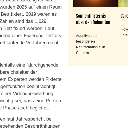
n wurden 2025 auf einen Raum
Bett fixiert. 2019 waren es
Sonnenfinsternis
Care
Zahlen sind das 1.629
über den Dolomiten
Bett fixiert werden. Laut
Flow
rend einer Fixierung. Details
unte
Aperitivo beim
besonderen
it laufende Verfahren nicht.
Naturschauspiel in
Carezza
edenfalls eine “durchgehende
bereichsleiter der
dem Experten werden Fixierte
genfunktion beeinträchtigt,
i einer Videoüberwachung
ichtig sei, dass eine Person
 Phase auch begleitet.
en laut Jahresbericht bei
itergehenden Beschränkungen