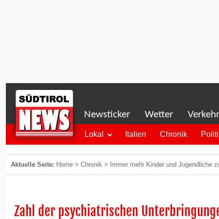
Newsticker
Wetter
Verkeh
Lokal
Italien
Chronik
Polit
Aktuelle Seite:
Home
>
Chronik
>
Immer mehr Kinder und Jugendliche z
Zahl der psychiatrischen Unterbringung