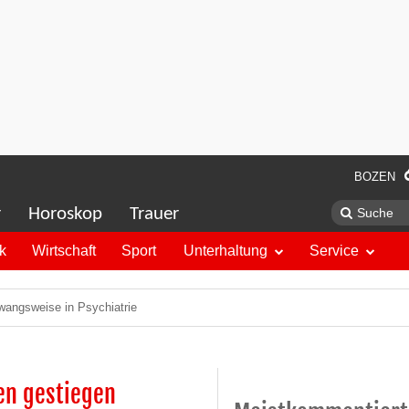
BOZEN
r
Horoskop
Trauer
ik
Wirtschaft
Sport
Unterhaltung
Service
wangsweise in Psychiatrie
en gestiegen