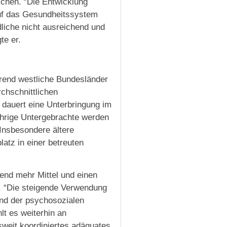
ichen. “Die Entwicklung
auf das Gesundheitssystem
liche nicht ausreichend und
te er.
hrend westliche Bundesländer
chschnittlichen
l dauert eine Unterbringung im
ährige Untergebrachte werden
Insbesondere ältere
atz in einer betreuten
end mehr Mittel und einen
. “Die steigende Verwendung
nd der psychosozialen
lt es weiterhin an
weit koordiniertes adäquates