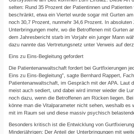
selten: Rund 35 Prozent der Patientinnen und Patiente
beschränkt, etwa ein Viertel wurde sogar mit Gurten am 
noch 30,7 Prozent, nunmehr 34,6 Prozent. In absoluten 
Unterbringungen mehr, wo die Betroffenen mit Gurten am 
dem Jahresbericht starb im Vorjahr ein junger Mann wäh
dazu nannte das Vertretungsnetz unter Verweis auf derze
Eins zu Eins-Begleitung gefordert
Die Patientenanwaltschaft fordert bei Gurtfixierungen j
Eins zu Eins-Begleitung”, sagte Bernhard Rappert, Fach
Patientenanwaltschaft, im Gespräch mit der APA. Laut 
meist auch sediert, und dabei wird immer wieder die Lun
noch dazu, wenn die Betroffenen am Rücken liegen. Be
könne man die Vitalparameter nicht sehen, weshalb es w
mit im Raum sei und diese massiv psychisch belastende
Besonders kritisch ist die Entwicklung von Gurtfixierung
Minderjährigen: Der Anteil der Unterbringungen mit we