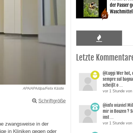
der Passer 
Waschmittel
54
Letzte Kommentar
@Luggi Wer hot, 
sempre sul bagnat
scheißt o ...
APA/APA/dpa/Felix Kästle
vor 1 Stunde von
Schriftgröße
@info wiaviel Mi
mir in Bouzen ? 
inst ...
vor 1 Stunde vo
he zwangsweise in der
ige in Kliniken gegen oder