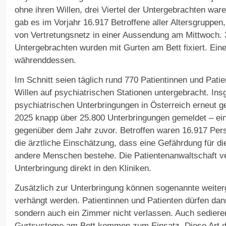
ohne ihren Willen, drei Viertel der Untergebrachten wa
gab es im Vorjahr 16.917 Betroffene aller Altersgruppen
von Vertretungsnetz in einer Aussendung am Mittwoch. 
Untergebrachten wurden mit Gurten am Bett fixiert. Ein
währenddessen.
Im Schnitt seien täglich rund 770 Patientinnen und Pati
Willen auf psychiatrischen Stationen untergebracht. Ins
psychiatrischen Unterbringungen in Österreich erneut g
2025 knapp über 25.800 Unterbringungen gemeldet – ein
gegenüber dem Jahr zuvor. Betroffen waren 16.917 Pers
die ärztliche Einschätzung, dass eine Gefährdung für di
andere Menschen bestehe. Die Patientenanwaltschaft ver
Unterbringung direkt in den Kliniken.
Zusätzlich zur Unterbringung können sogenannte weit
verhängt werden. Patientinnen und Patienten dürfen dann 
sondern auch ein Zimmer nicht verlassen. Auch sedier
Gurtsysteme am Bett kommen zum Einsatz. Diese Art de