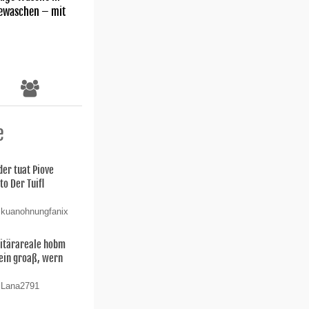
gewaschen – mit
e
der tuat Piove
o Der Tuifl
 kuanohnungfanix
litärareale hobm
Sein groaß, wern
n Lana2791