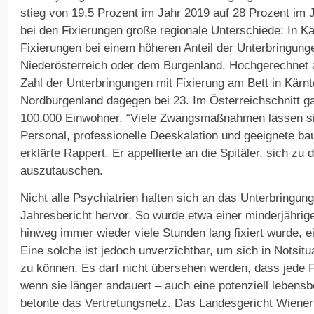
stieg von 19,5 Prozent im Jahr 2019 auf 28 Prozent im 
bei den Fixierungen große regionale Unterschiede: In Kä
Fixierungen bei einem höheren Anteil der Unterbringung
Niederösterreich oder dem Burgenland. Hochgerechnet a
Zahl der Unterbringungen mit Fixierung am Bett in Kärnt
Nordburgenland dagegen bei 23. Im Österreichschnitt ga
100.000 Einwohner. “Viele Zwangsmaßnahmen lassen s
Personal, professionelle Deeskalation und geeignete ba
erklärte Rappert. Er appellierte an die Spitäler, sich 
auszutauschen.
Nicht alle Psychiatrien halten sich an das Unterbringu
Jahresbericht hervor. So wurde etwa einer minderjährig
hinweg immer wieder viele Stunden lang fixiert wurde, e
Eine solche ist jedoch unverzichtbar, um sich in Notsi
zu können. Es darf nicht übersehen werden, dass jede F
wenn sie länger andauert – auch eine potenziell lebensbe
betonte das Vertretungsnetz. Das Landesgericht Wiener 