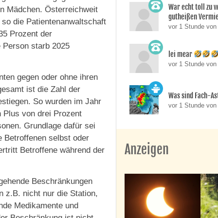
War echt toll zu 
ren Mädchen. Österreichweit
gutheißen Vermie
, so die Patientenanwaltschaft
vor 1 Stunde vo
35 Prozent der
e Person starb 2025
lei mear
vor 1 Stunde vo
enten gegen oder ohne ihren
gesamt ist die Zahl der
Was sind Fach-A
estiegen. So wurden im Jahr
vor 1 Stunde von
 Plus von drei Prozent
onen. Grundlage dafür sei
e Betroffenen selbst oder
Anzeigen
tritt Betroffene während der
ergehende Beschränkungen
z.B. nicht nur die Station,
ende Medikamente und
r Beschränkung ist nicht